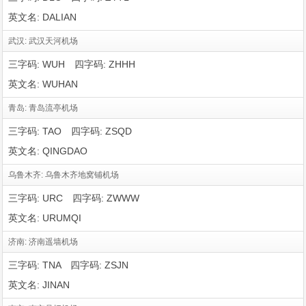
英文名: DALIAN
武汉: 武汉天河机场
三字码: WUH 四字码: ZHHH
英文名: WUHAN
青岛: 青岛流亭机场
三字码: TAO 四字码: ZSQD
英文名: QINGDAO
乌鲁木齐: 乌鲁木齐地窝铺机场
三字码: URC 四字码: ZWWW
英文名: URUMQI
济南: 济南遥墙机场
三字码: TNA 四字码: ZSJN
英文名: JINAN