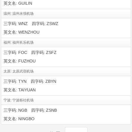
英文名: GUILIN
温州: 温州永强机场
三字码: WNZ 四字码: ZSWZ
英文名: WENZHOU
福州: 福州长乐机场
三字码: FOC 四字码: ZSFZ
英文名: FUZHOU
太原: 太原武宿机场
三字码: TYN 四字码: ZBYN
英文名: TAIYUAN
宁波: 宁波栎社机场
三字码: NGB 四字码: ZSNB
英文名: NINGBO