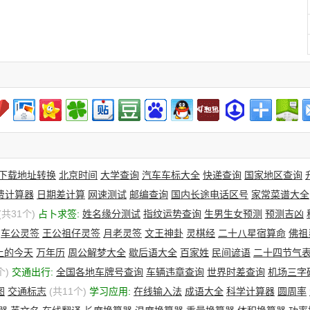
下载地址转换
北京时间
大学查询
汽车车标大全
快递查询
国家地区查询
费计算器
日期差计算
网速测试
邮编查询
国内长途电话区号
家常菜谱大全
(共31个)
占卜求签:
姓名缘分测试
指纹运势查询
生男生女预测
预测吉凶
车公灵签
王公祖仔灵签
月老灵签
文王神卦
灵棋经
二十八星宿算命
佛祖
上的今天
万年历
周公解梦大全
歇后语大全
百家姓
民间谚语
二十四节气
个)
交通出行:
全国各地车牌号查询
车辆违章查询
世界时差查询
机场三字
图
交通标志
(共11个)
学习应用:
在线输入法
成语大全
科学计算器
圆周率