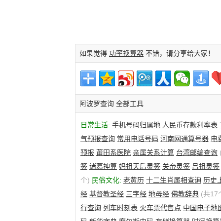
如果觉得
功率换算器
不错，请分享给大家！
阿波罗查询 全部工具
日常生活:
手机号码归属地
人民币存款利率表
气预报查询
常用电话号码
河南网通算号器
电
预报
莆田系医院
亲属关系计算
台湾邮编查询
签
诸葛神算
妈祖天后灵签
关帝灵签
吕祖灵签
个)
民俗文化:
老黄历
十二生肖属相查询
历史
经
基督教圣经
三字经
地母经
佛教辞典
(共17
行查询
列车时刻表
火车票代售点
中国电子地