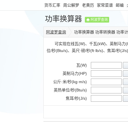
货币汇率
周公解梦
老黄历
家常菜谱
邮编
功率换算器
阿波罗查询
阿波罗查询
功率换算器 功率转换器 功率
可实现在线瓦(W)、千瓦(kW)、英制马力(HP)
位/秒(Btu/s)、英尺·磅/秒(ft·lb/s)、焦耳/秒
瓦(W)
英制马力(HP)
公斤·米/秒(kg·m/s)
英热单位/秒(Btu/s)
焦耳/秒(J/s)