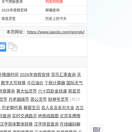
天气预报查询
列车时刻表
2026年放假安排
邮编查询
观音灵签
历史上的今天
本页网址：
https://www.iapolo.com/gonglv/
升降旗时间
2026年放假安排
货币汇率查询
天
数字大写转换
今日油价
个税计算器
国际天气
称骨算命
黄大仙灵签
六十四卦金钱课
观音灵
灵签
月老姻缘签
周公灵签
财神爷灵签
(共22
表
历史朝代表
解密生日
名人名言名句大全
古兰
码查询
实时交通路况
地铁线路图
北京车牌限
汉字简体繁体转换
汉字拼音查询
在线编码解