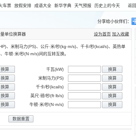
火车票
放假安排
成语大全
新华字典
天气预报
历史上的今天
返
分享给小伙伴们：
计量单位换算器
设为首页
加入收藏
、米制马力(PS)、公斤·米/秒(kg·m/s)、千卡/秒(kcal/s)、英热单
(J/s)、牛顿·米/秒(N·m/s)间的互转互换。
千瓦(kW)
米制马力(PS)
千卡/秒(kcal/s)
英尺·磅/秒(ft·lb/s)
牛顿·米/秒(N·m/s)