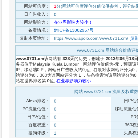
网站可信度：
1
分(网站可信度评估分值仅供参考，评分结果从
日广告收入：
0
网站影响力：
在业界影响力较小！
备案情况：
黔ICP备13002957号
复制本页地址：
https://www.iapolo.com/www.0731.cm/
[复制
www.0731.cm 网站综合价值
www.0731.cm
该网站有
323天
的历史，创建于
2013年06月18
务器位于Malaysia Kuala Lumpur，网站评估价值为-元
IP，移动端0IP，网站日广告收入约0元。谷歌对该网站评分为
站评分为0，360为该网站评分为 1 ，头条搜索为该网站评分为
站在世界排名第
0
位,
在业界影响力较小！
网站 www.0731.cm 流量及权
Alexa排名：
日IP估
0
PC流量估值：
移动流量估
0
日PV估值：
PR
0
百度权重：
360
0
搜狗评级：
头条权
1