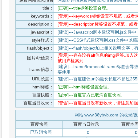
免费网站优化报告
阿波罗评估免费网站优化报告采用百度、3
title：
[正确]---title标签设置合理。
keywords：
[警示]---keywords标签设置不规范，或
description：
[警示]---description标签设置不规范，
javascript：
[建议]---Javascript脚本建议写到.j
style样式：
[建议]---CSS样式建议写到.css文件
flash/object：
[建议]---flash/object加上相关说明
[警示]---存在没有alt信息的img标签
图片Alt信息：
被用户检索到
[建议]---frame/frameset/iframe
frame信息：
要使用
URL长度：
[建议]---百度建议url的最长长度不超过255b
html标签：
[正确]---html标签设置合理。
百度快照：
[提示]---百度官方已取消百度快照。
百度当日收录：
[警告]---百度当日没有新收录，请注意加强
网站 www.38ybyb.com 的收录
百度快照
百度当日收录
百度本
已取消快照
0
0