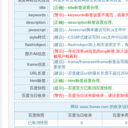
免费网站优化报告
阿波罗评估免费网站优化报告采用百度、3
title：
[正确]---title标签设置合理。
keywords：
[警示]---keywords标签设置不规范，或
description：
[正确]---description标签设置合理。
javascript：
[建议]---Javascript脚本建议写到.j
style样式：
[建议]---CSS样式建议写到.css文件
flash/object：
[建议]---flash/object加上相关说明
[警示]---存在没有alt信息的img标签
图片Alt信息：
被用户检索到
[建议]---frame/frameset/iframe
frame信息：
要使用
URL长度：
[建议]---百度建议url的最长长度不超过255b
html标签：
[正确]---html标签设置合理。
百度快照：
[提示]---百度官方已取消百度快照。
百度当日收录：
[警告]---百度当日没有新收录，请注意加强
网站 www.3www.com 的收录/
百度快照
百度当日收录
百度本
已取消快照
0
0