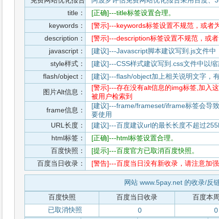
免费网站优化报告
阿波罗评估免费网站优化报告采用百度、3
title：
[正确]---title标签设置合理。
keywords：
[警示]---keywords标签设置不规范，或
description：
[警示]---description标签设置不规范，
javascript：
[建议]---Javascript脚本建议写到.j
style样式：
[建议]---CSS样式建议写到.css文件
flash/object：
[建议]---flash/object加上相关说明
[警示]---存在没有alt信息的img标签
图片Alt信息：
被用户检索到
[建议]---frame/frameset/iframe
frame信息：
要使用
URL长度：
[建议]---百度建议url的最长长度不超过255b
html标签：
[正确]---html标签设置合理。
百度快照：
[提示]---百度官方已取消百度快照。
百度当日收录：
[警告]---百度当日没有新收录，请注意加强
网站 www.5pay.net 的收录/
百度快照
百度当日收录
百度本
已取消快照
0
0