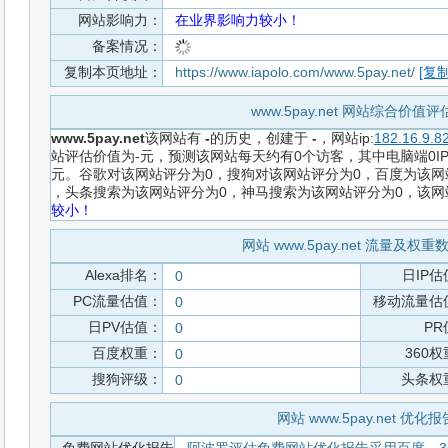
网站影响力：
在业界影响力较小！
备案情况：
复制本页地址：
https://www.iapolo.com/www.5pay.net/
[复制
www.5pay.net 网站综合价值
www.5pay.net
该网站有
-
的历史，创建于
-
，网站ip:
182.16.9.8
站评估价值为-元，预测该网站每天约有0个访客，其中电脑端0IP
元。谷歌对该网站评分为0，搜狗对该网站评分为0，百度为该网站
，头条搜索为该网站评分为0，神马搜索为该网站评分为0，该
较小！
网站 www.5pay.net 流量及权
Alexa排名：
日IP估
0
PC流量估值：
移动流量估
0
日PV估值：
PR
0
百度权重：
360
0
搜狗评级：
头条权
0
网站 www.5pay.net 优化报