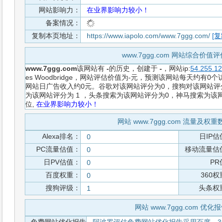
网站影响力：
在业界影响力较小！
备案情况：
复制本页地址：
https://www.iapolo.com/www.7ggg.com/
[复
www.7ggg.com 网站综合价值
www.7ggg.com
该网站有
-
的历史，创建于
-
，网站ip:
54.255.1
es Woodbridge，网站评估价值为-元，预测该网站每天约有0
网站日广告收入约0元。谷歌对该网站评分为0，搜狗对该网站评分
为该网站评分为 1 ，头条搜索为该网站评分为0，神马搜索为
位,
在业界影响力较小！
网站 www.7ggg.com 流量及权
Alexa排名：
日IP估
0
PC流量估值：
移动流量估
0
日PV估值：
PR
0
百度权重：
360
0
搜狗评级：
头条权
1
网站 www.7ggg.com 优化