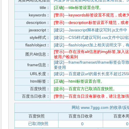
免费网站优化报告
阿波罗评估免费网站优化报告采用百度、3
title：
[正确]---title标签设置合理。
keywords：
[警示]---keywords标签设置不规范，或
description：
[警示]---description标签设置不规范，
javascript：
[建议]---Javascript脚本建议写到.j
style样式：
[建议]---CSS样式建议写到.css文件
flash/object：
[建议]---flash/object加上相关说明
[警示]---存在没有alt信息的img标签
图片Alt信息：
被用户检索到
[建议]---frame/frameset/iframe
frame信息：
要使用
URL长度：
[建议]---百度建议url的最长长度不超过255b
html标签：
[正确]---html标签设置合理。
百度快照：
[提示]---百度官方已取消百度快照。
百度当日收录：
[警告]---百度当日没有新收录，请注意加强
网站 www.7ggg.com 的收录/
百度快照
百度当日收录
百度本
已取消快照
0
0