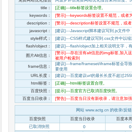
免费网站优化报告
阿波罗评估免费网站优化报告采用百度、3
title：
[正确]---title标签设置合理。
keywords：
[警示]---keywords标签设置不规范，或
description：
[警示]---description标签设置不规范，
javascript：
[建议]---Javascript脚本建议写到.j
style样式：
[建议]---CSS样式建议写到.css文件
flash/object：
[建议]---flash/object加上相关说明
[警示]---存在没有alt信息的img标签
图片Alt信息：
被用户检索到
[建议]---frame/frameset/iframe
frame信息：
要使用
URL长度：
[建议]---百度建议url的最长长度不超过255b
html标签：
[正确]---html标签设置合理。
百度快照：
[提示]---百度官方已取消百度快照。
百度当日收录：
[警告]---百度当日没有新收录，请注意加强
网站 www.actg.cn 的收录/反
百度快照
百度当日收录
百度本
已取消快照
0
0