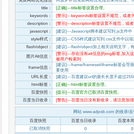
免费网站优化报告
阿波罗评估免费网站优化报告采用百度、3
title：
[正确]---title标签设置合理。
keywords：
[警示]---keywords标签设置不规范，或
description：
[警示]---description标签设置不规范，
javascript：
[建议]---Javascript脚本建议写到.j
style样式：
[建议]---CSS样式建议写到.css文件
flash/object：
[建议]---flash/object加上相关说明
[警示]---存在没有alt信息的img标签
图片Alt信息：
被用户检索到
[建议]---frame/frameset/iframe
frame信息：
要使用
URL长度：
[建议]---百度建议url的最长长度不超过255b
html标签：
[正确]---html标签设置合理。
百度快照：
[提示]---百度官方已取消百度快照。
百度当日收录：
[警告]---百度当日没有新收录，请注意加强
网站 www.adjxsb.com 的收录
百度快照
百度当日收录
百度本
已取消快照
0
0