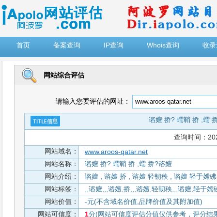
")
首页
备案查询
IP查询
Whois查询
收录
网站综合评估
请输入您要评估的网址：
谘嬗 挢? 蠕鞘 挢 ,蠕 
查询时间：2026-
网站域名：
www.aroos-qatar.net
网站名称：
谘嬗 挢? 蠕鞘 挢 ,蠕 挢?谘嬗
网站介绍：
谘嬗 , 谘嬗 挢 , 谘嬗 轻韧秧 , 谘嬗 轻于嫦砩
网站标签：
,,谘嬗,,,谘嬗,挢,,,谘嬗,轻韧秧,,,谘嬗,轻于
网站价值：
-元(不含域名价值,品牌价值及其附加值)
网站可信度：
1
分(网站可信度评估分值仅供参考，评分结果从