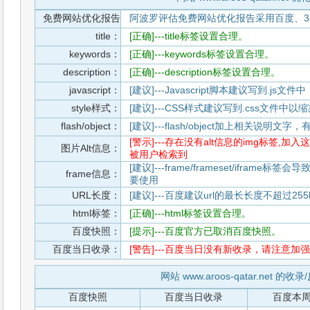
免费网站优化报告
阿波罗评估免费网站优化报告采用百度、3
title：
[正确]---title标签设置合理。
keywords：
[正确]---keywords标签设置合理。
description：
[正确]---description标签设置合理。
javascript：
[建议]---Javascript脚本建议写到.j
style样式：
[建议]---CSS样式建议写到.css文件
flash/object：
[建议]---flash/object加上相关说明
[警示]---存在没有alt信息的img标签
图片Alt信息：
被用户检索到
[建议]---frame/frameset/iframe
frame信息：
要使用
URL长度：
[建议]---百度建议url的最长长度不超过255b
html标签：
[正确]---html标签设置合理。
百度快照：
[提示]---百度官方已取消百度快照。
百度当日收录：
[警告]---百度当日没有新收录，请注意加强
网站 www.aroos-qatar.net 的
百度快照
百度当日收录
百度本