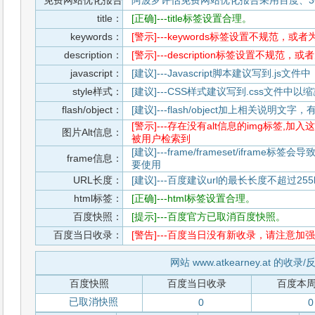
免费网站优化报告
阿波罗评估免费网站优化报告采用百度、3
title：
[正确]---title标签设置合理。
keywords：
[警示]---keywords标签设置不规范，或
description：
[警示]---description标签设置不规范，
javascript：
[建议]---Javascript脚本建议写到.j
style样式：
[建议]---CSS样式建议写到.css文件
flash/object：
[建议]---flash/object加上相关说明
[警示]---存在没有alt信息的img标签
图片Alt信息：
被用户检索到
[建议]---frame/frameset/iframe
frame信息：
要使用
URL长度：
[建议]---百度建议url的最长长度不超过255b
html标签：
[正确]---html标签设置合理。
百度快照：
[提示]---百度官方已取消百度快照。
百度当日收录：
[警告]---百度当日没有新收录，请注意加强
网站 www.atkearney.at 的收录
百度快照
百度当日收录
百度本
已取消快照
0
0