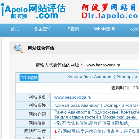
")
首页
备案查询
IP查询
Whois查询
收录
网站综合评估
请输入您要评估的网址：
Конная база Аванпост | Экопарк и
查询时间：2026-
网站域名：
www.bezpovoda.ru
网站名称：
Конная база Аванпост | Экопарк и конта
Ранчо Аванпост в Подмосковье. Контактн
网站介绍：
ба для отдыха гостей в Можайске: цены,
网站价值：
-元(不含域名价值,品牌价值及其附加值)
网站可信度：
1
分(网站可信度评估分值仅供参考，评分结果从