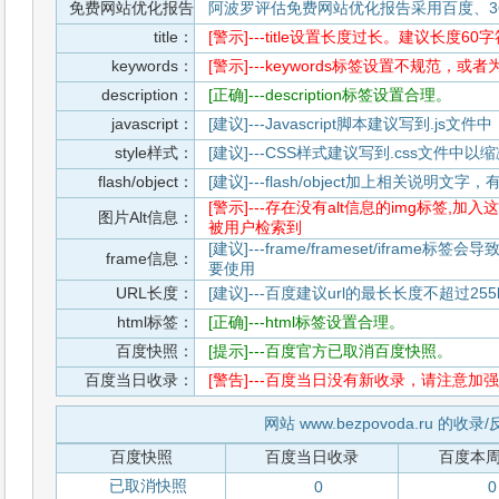
免费网站优化报告
阿波罗评估免费网站优化报告采用百度、3
title：
[警示]---title设置长度过长。建议长度60
keywords：
[警示]---keywords标签设置不规范，或
description：
[正确]---description标签设置合理。
javascript：
[建议]---Javascript脚本建议写到.j
style样式：
[建议]---CSS样式建议写到.css文件
flash/object：
[建议]---flash/object加上相关说明
[警示]---存在没有alt信息的img标签
图片Alt信息：
被用户检索到
[建议]---frame/frameset/iframe
frame信息：
要使用
URL长度：
[建议]---百度建议url的最长长度不超过255b
html标签：
[正确]---html标签设置合理。
百度快照：
[提示]---百度官方已取消百度快照。
百度当日收录：
[警告]---百度当日没有新收录，请注意加强
网站 www.bezpovoda.ru 的收
百度快照
百度当日收录
百度本
已取消快照
0
0