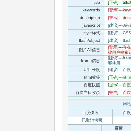
title：
[正确]---t
keywords：
[警示]---
description：
[警示]---d
javascript：
[建议]---
style样式：
[建议]--
flash/object：
[建议]---
[警示]--
图片Alt信息：
被用户检索
[建议]---f
frame信息：
要使用
URL长度：
[建议]---百
html标签：
[正确]---h
百度快照：
[提示]--
百度当日收录：
[警告]--
网站 
百度快照
百度
已取消快照
百度