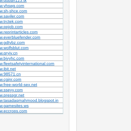
w.quban123.tk
w.yhswg.com
w.sh-shce.com
.saviler.com
w.trctek.com
w.ppjob.com
.reprintarticles.com
w.everbluefender.com
w.gdtybz.com
.wolfsblut.com
.qryjy.cn
w.bjyyhc.com
.fleetsafetyinternational.com
.ibit.net
w.98571.cn
w.cgjnr.com
.free-world-sex.net
w.sseyy.com
.pressgr.net
w.tasadaqmahmood.blogspot.in
w.gamesites.ws
w.eccrops.com