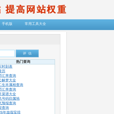
手机版
常用工具大全
热门查询
车时刻表
黄历
币汇率查询
公解梦大全
二生肖属相查询
币汇率查询
常菜谱大全
机号码归属地
气预报查询
程查询
026年放假安排