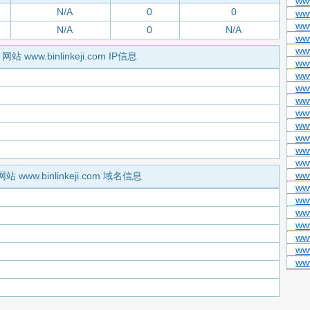
ww
N/A
0
0
ww
ww
N/A
0
N/A
www
ww
网站 www.binlinkeji.com IP信息
ww
www
ww
ww
www
www
ww
www
www
ww
网站 www.binlinkeji.com 域名信息
ww
www
ww
www
ww
ww
ww