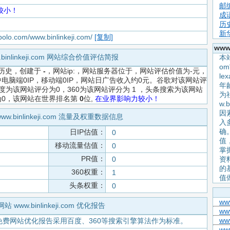
邮
较小！
成
历
新
apolo.com/www.binlinkeji.com/
[复制]
www
.binlinkeji.com 网站综合价值评估简报
本站
o
历史，创建于
-
，网站ip:，网站服务器位于，网站评估价值为-元，
l
电脑端0IP，移动端0IP，网站日广告收入约0元。谷歌对该网站评
年
度为该网站评分为0，360为该网站评分为 1 ，头条搜索为该网站
为
为0，该网站在世界排名第
0
位,
在业界影响力较小！
w.
因
ww.binlinkeji.com 流量及权重数据信息
入
确
日IP估值：
0
值
移动流量估值：
0
掌握
PR值：
0
资
的
360权重：
1
值
头条权重：
0
ww
网站 www.binlinkeji.com 优化报告
www
ww
免费网站优化报告采用百度、360等搜索引擎算法作为标准。
ww