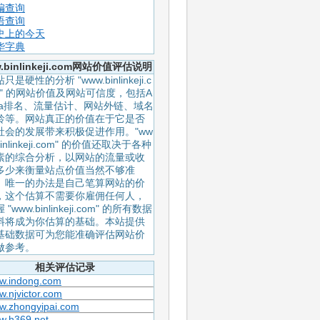
编查询
语查询
史上的今天
华字典
.binlinkeji.com网站价值评估说明
只是硬性的分析 "www.binlinkeji.c
m" 的网站价值及网站可信度，包括A
exa排名、流量估计、网站外链、域名
龄等。网站真正的价值在于它是否
社会的发展带来积极促进作用。"ww
binlinkeji.com" 的价值还取决于各种
素的综合分析，以网站的流量或收
多少来衡量站点价值当然不够准
。唯一的办法是自己笔算网站的价
，这个估算不需要你雇佣任何人，
 "www.binlinkeji.com" 的所有数据
料将成为你估算的基础。本站提供
基础数据可为您能准确评估网站价
做参考。
相关评估记录
w.indong.com
.njvictor.com
w.zhongyipai.com
w.h369.net