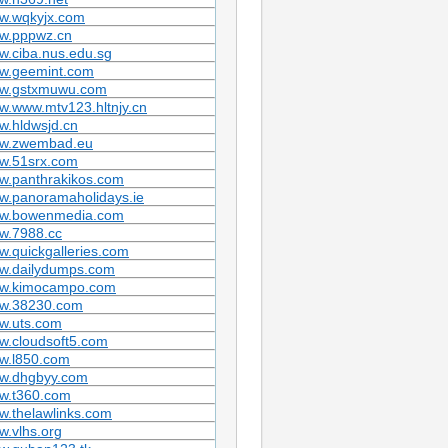
w.wqkyjx.com
w.pppwz.cn
.ciba.nus.edu.sg
w.geemint.com
w.gstxmuwu.com
.www.mtv123.hltnjy.cn
w.hldwsjd.cn
w.zwembad.eu
w.51srx.com
w.panthrakikos.com
w.panoramaholidays.ie
w.bowenmedia.com
w.7988.cc
.quickgalleries.com
w.dailydumps.com
w.kimocampo.com
w.38230.com
w.uts.com
w.cloudsoft5.com
w.l850.com
w.dhgbyy.com
w.t360.com
.thelawlinks.com
.vlhs.org