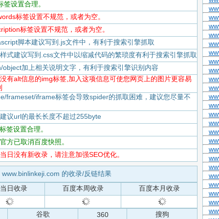
itle标签设置合理。
ww
keywords标签设置不规范，或者为空。
ww
www
escription标签设置不规范，或者为空。
ww
Javascript脚本建议写到.js文件中，有利于搜索引擎抓取
ww
www
-CSS样式建议写到.css文件中以缩减代码的繁琐度有利于搜索引擎抓取
ww
flash/object加上相关说明文字，有利于搜索引擎识别内容
ww
-存在没有alt信息的img标签,加入这项信息可使您网页上的图片更容易
ww
到
ww
ww
rame/frameset/iframe标签会导致spider的抓取困难，建议您尽量不
ww
ww
度建议url的最长长度不超过255byte
www
tml标签设置合理。
ww
ww
-百度官方已取消百度快照。
ww
-百度当日没有新收录，请注意加强SEO优化。
ww
ww
www.binlinkeji.com 的收录/反链结果
ww
ww
当日收录
百度本周收录
百度本月收录
ww
www
www
谷歌
搜狗
360