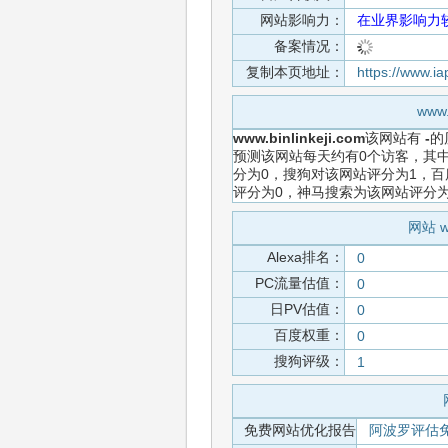
网站影响力：
在业界影响力
备案情况：
复制本页地址：
https://www.i
www
www.binlinkeji.com
该网站有
-
的
预测该网站每天约有0个访客，其中
分为0，搜狗对该网站评分为1，百
评分为0，神马搜索为该网站评分
网站 w
Alexa排名：
0
PC流量估值：
0
日PV估值：
0
百度权重：
0
搜狗评级：
1
免费网站优化报告
阿波罗评估