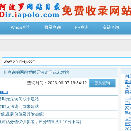
Whois查询
收录查询
PR查询
友链查询
：
您查询的网站暂时无法访问或未建站！
列
老
查询时间：2026-06-07 19:34:12
货
i.com
周
十
暂时无法访问或未建站！
货
暂时无法访问或未建站！
家
手
价值,品牌价值及其附加值)
天
度评估分值仅供参考，评分结果从1-10分不等)
进
2