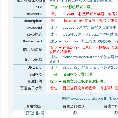
免费网站优化报告
阿波罗评估免费网站优化报告采用百度、3
title：
[正确]---title标签设置合理。
keywords：
[警示]---keywords标签设置不规范，或
description：
[警示]---description标签设置不规范，
javascript：
[建议]---Javascript脚本建议写到.j
style样式：
[建议]---CSS样式建议写到.css文件
flash/object：
[建议]---flash/object加上相关说明
[警示]---存在没有alt信息的img标签
图片Alt信息：
被用户检索到
[建议]---frame/frameset/iframe
frame信息：
要使用
URL长度：
[建议]---百度建议url的最长长度不超过255b
html标签：
[正确]---html标签设置合理。
百度快照：
[提示]---百度官方已取消百度快照。
百度当日收录：
[警告]---百度当日没有新收录，请注意加强
网站 www.boyuanaf.com 的收
百度快照
百度当日收录
百度本
已取消快照