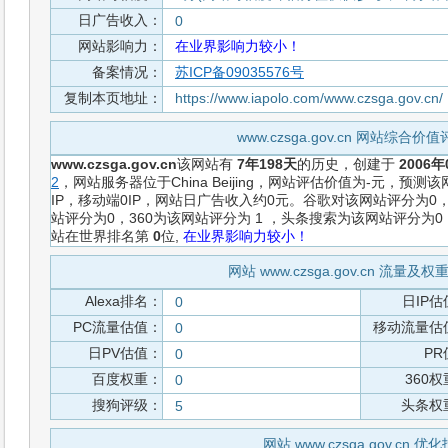
日广告收入：
0
网站影响力：
在业界影响力较小！
备案情况：
苏ICP备09035576号
复制本页地址：
https://www.iapolo.com/www.czsga.gov.cn/
www.czsga.gov.cn 网站综合价
www.czsga.gov.cn
该网站有
7年198天
的历史，创建于
2006年
2
，网站服务器位于China Beijing，网站评估价值为-元，预
IP，移动端0IP，网站日广告收入约0元。谷歌对该网站评分为
站评分为0，360为该网站评分为 1 ，头条搜索为该网站评分为
站在世界排名第
0
位,
在业界影响力较小！
网站 www.czsga.gov.cn 流量及
Alexa排名：
日IP估
0
PC流量估值：
移动流量估
0
日PV估值：
PR
0
百度权重：
360
0
搜狗评级：
头条权
5
网站 www.czsga.gov.cn 优