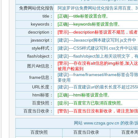
免费网站优化报告
阿波罗评估免费网站优化报告采用百度、3
title：
[正确]---title标签设置合理。
keywords：
[正确]---keywords标签设置合理。
description：
[警示]---description标签设置不规范，
javascript：
[建议]---Javascript脚本建议写到.j
style样式：
[建议]---CSS样式建议写到.css文件
flash/object：
[建议]---flash/object加上相关说明
[警示]---存在没有alt信息的img标签
图片Alt信息：
被用户检索到
[建议]---frame/frameset/iframe
frame信息：
要使用
URL长度：
[建议]---百度建议url的最长长度不超过255b
html标签：
[正确]---html标签设置合理。
百度快照：
[提示]---百度官方已取消百度快照。
百度当日收录：
[警告]---百度当日没有新收录，请注意加强
网站 www.czsga.gov.cn 的收录
百度快照
百度当日收录
百度本