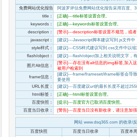
免费网站优化报告
阿波罗评估免费网站优化报告采用百度、3
title：
[正确]---title标签设置合理。
keywords：
[正确]---keywords标签设置合理。
description：
[警示]---description标签设置不规范，
javascript：
[建议]---Javascript脚本建议写到.j
style样式：
[建议]---CSS样式建议写到.css文件
flash/object：
[建议]---flash/object加上相关说明
[警示]---存在没有alt信息的img标签
图片Alt信息：
被用户检索到
[建议]---frame/frameset/iframe
frame信息：
要使用
URL长度：
[建议]---百度建议url的最长长度不超过255b
html标签：
[正确]---html标签设置合理。
百度快照：
[提示]---百度官方已取消百度快照。
百度当日收录：
[警告]---百度当日没有新收录，请注意加强
网站 www.dsq365.com 的收录
百度快照
百度当日收录
百度本