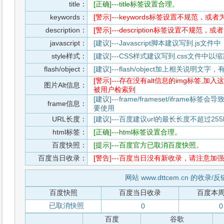
title：
[正确]---title标签设置合理。
keywords：
[警示]---keywords标签设置不规范，或
description：
[警示]---description标签设置不规范，
javascript：
[建议]---Javascript脚本建议写到.j
style样式：
[建议]---CSS样式建议写到.css文件
flash/object：
[建议]---flash/object加上相关说明
[警示]---存在没有alt信息的img标签
图片Alt信息：
被用户检索到
[建议]---frame/frameset/iframe
frame信息：
要使用
URL长度：
[建议]---百度建议url的最长长度不超过255b
html标签：
[正确]---html标签设置合理。
百度快照：
[提示]---百度官方已取消百度快照。
百度当日收录：
[警告]---百度当日没有新收录，请注意加强
网站 www.dttcem.cn 的收录/
百度快照
百度当日收录
百度本
已取消快照
0
0
百度
谷歌