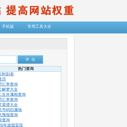
手机版
常用工具大全
热门查询
车时刻表
黄历
币汇率查询
公解梦大全
二生肖属相查询
币汇率查询
常菜谱大全
机号码归属地
气预报查询
程查询
026年放假安排