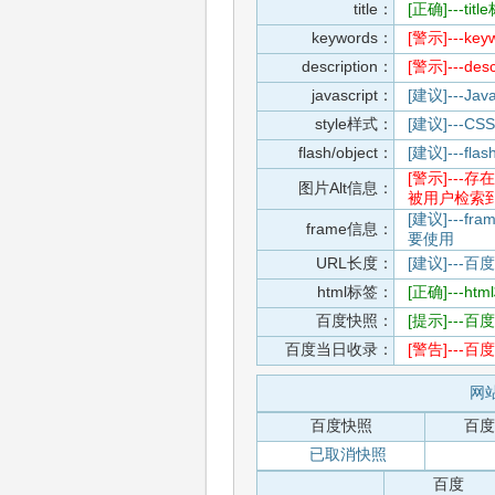
title：
[正确]---t
keywords：
[警示]---
description：
[警示]---d
javascript：
[建议]---
style样式：
[建议]--
flash/object：
[建议]---
[警示]--
图片Alt信息：
被用户检索
[建议]---f
frame信息：
要使用
URL长度：
[建议]---百
html标签：
[正确]---h
百度快照：
[提示]--
百度当日收录：
[警告]--
网站
百度快照
百度
已取消快照
百度