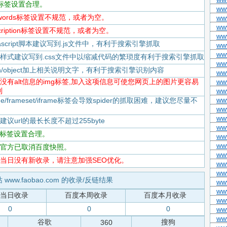
itle标签设置合理。
ww
keywords标签设置不规范，或者为空。
ww
ww
escription标签设置不规范，或者为空。
ww
Javascript脚本建议写到.js文件中，有利于搜索引擎抓取
ww
ww
-CSS样式建议写到.css文件中以缩减代码的繁琐度有利于搜索引擎抓取
ww
flash/object加上相关说明文字，有利于搜索引擎识别内容
ww
-存在没有alt信息的img标签,加入这项信息可使您网页上的图片更容易
www
到
www
ww
rame/frameset/iframe标签会导致spider的抓取困难，建议您尽量不
ww
ww
度建议url的最长长度不超过255byte
www
tml标签设置合理。
ww
ww
-百度官方已取消百度快照。
www
-百度当日没有新收录，请注意加强SEO优化。
ww
ww
 www.faobao.com 的收录/反链结果
www
www
当日收录
百度本周收录
百度本月收录
ww
0
0
0
www
www
谷歌
搜狗
360