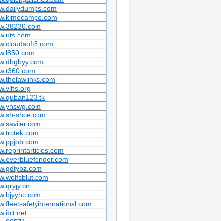
w.dailydumps.com
w.kimocampo.com
w.38230.com
w.uts.com
w.cloudsoft5.com
w.l850.com
w.dhgbyy.com
w.t360.com
.thelawlinks.com
.vlhs.org
w.quban123.tk
w.yhswg.com
w.sh-shce.com
.saviler.com
w.trctek.com
w.ppjob.com
.reprintarticles.com
w.everbluefender.com
w.gdtybz.com
.wolfsblut.com
.qryjy.cn
w.bjyyhc.com
.fleetsafetyinternational.com
.ibit.net