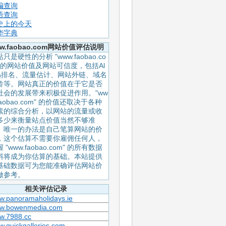
编查询
语查询
史上的今天
华字典
w.faobao.com网站价值评估说明
只是硬性的分析 "www.faobao.co
" 的网站价值及网站可信度，包括Al
xa排名、流量估计、网站外链、域名
龄等。网站真正的价值在于它是否
社会的发展带来积极促进作用。"ww
faobao.com" 的价值还取决于各种
素的综合分析，以网站的流量或收
多少来衡量站点价值当然不够准
。唯一的办法是自己笔算网站的价
，这个估算不需要你雇佣任何人，
 "www.faobao.com" 的所有数据
料将成为你估算的基础。本站提供
基础数据可为您能准确评估网站价
做参考。
相关评估记录
w.panoramaholidays.ie
w.bowenmedia.com
w.7988.cc
.quickgalleries.com