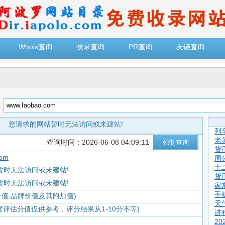
Whois查询
收录查询
PR查询
友链查询
：
您请求的网站暂时无法访问或未建站!
列
老
查询时间：2026-06-08 04:09:11
货
com
周
十
暂时无法访问或未建站!
货
暂时无法访问或未建站!
家
手
价值,品牌价值及其附加值)
天
度评估分值仅供参考，评分结果从1-10分不等)
进
2