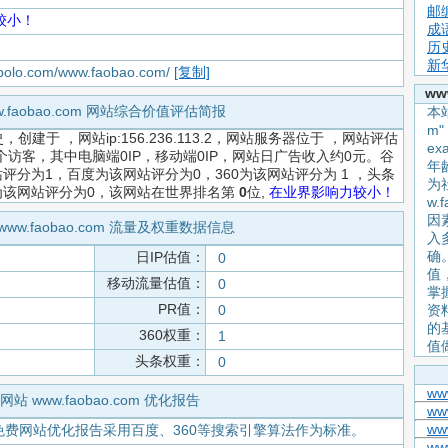
邮
较小！
成
历
新
apolo.com/www.faobao.com/
[复制]
ww
w.faobao.com 网站综合价值评估简报
本站
m
史，创建于
，网站ip:156.236.113.2，网站服务器位于 ，网站评估
e
个访客，其中电脑端0IP，移动端0IP，网站日广告收入约0元。谷
年
评分为1，百度为该网站评分为0，360为该网站评分为 1 ，头条
为
为该网站评分为0，该网站在世界排名第
0
位,
在业界影响力较小！
w.
因
www.faobao.com 流量及权重数据信息
入
确
日IP估值：
0
值
移动流量估值：
0
掌握
PR值：
0
资
的
360权重：
1
值
头条权重：
0
ww
网站 www.faobao.com 优化报告
ww
ww
免费网站优化报告采用百度、360等搜索引擎算法作为标准。
www