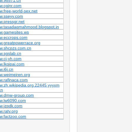
w.98571.cn
w.cgjnr.com
.free-world-sex.net
w.sseyy.com
.pressgr.net
w.tasadaqmahmood.blogspot.in
w.gamesites.ws
w.eccrops.com
w.greatpowerrace.org
w.shcpzs.com.cn
w.sgslab.cn
w.cj-yh.com
.lkqipai.com
.i6j.cn
w.weimeiren.org
w.rafinaca.com
.zh.wikipedia.org.22445.yyyxm
cn
w.dmw-group.com
w.lw6090.com
w.jzpdk.com
.raty.org
w.factzoo.com