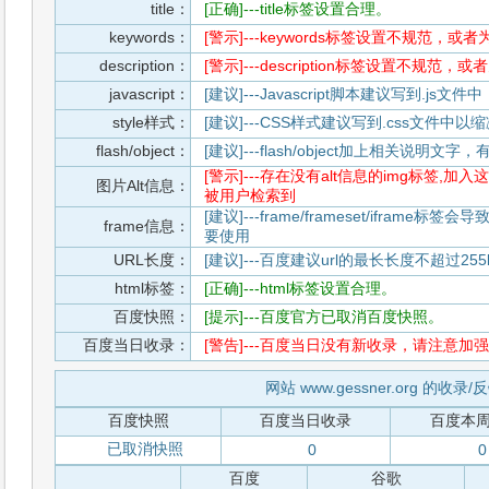
title：
[正确]---title标签设置合理。
keywords：
[警示]---keywords标签设置不规范，或
description：
[警示]---description标签设置不规范，
javascript：
[建议]---Javascript脚本建议写到.j
style样式：
[建议]---CSS样式建议写到.css文件
flash/object：
[建议]---flash/object加上相关说明
[警示]---存在没有alt信息的img标签
图片Alt信息：
被用户检索到
[建议]---frame/frameset/iframe
frame信息：
要使用
URL长度：
[建议]---百度建议url的最长长度不超过255b
html标签：
[正确]---html标签设置合理。
百度快照：
[提示]---百度官方已取消百度快照。
百度当日收录：
[警告]---百度当日没有新收录，请注意加强
网站 www.gessner.org 的收录
百度快照
百度当日收录
百度本
已取消快照
0
0
百度
谷歌