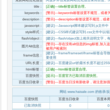
免费网站优化报告
阿波罗评估免费网站优化报告采用百度、3
title：
[正确]---title标签设置合理。
keywords：
[警示]---keywords标签设置不规范，或
description：
[警示]---description标签设置不规范，
javascript：
[建议]---Javascript脚本建议写到.j
style样式：
[建议]---CSS样式建议写到.css文件
flash/object：
[建议]---flash/object加上相关说明
[警示]---存在没有alt信息的img标签
图片Alt信息：
被用户检索到
[建议]---frame/frameset/iframe
frame信息：
要使用
URL长度：
[建议]---百度建议url的最长长度不超过255b
html标签：
[正确]---html标签设置合理。
百度快照：
[提示]---百度官方已取消百度快照。
百度当日收录：
[警告]---百度当日没有新收录，请注意加强
网站 www.haisale.com 的收录
百度快照
百度当日收录
百度本
已取消快照
0
0