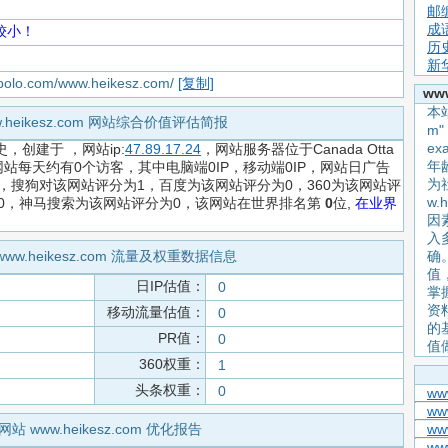
邮
成
较小！
历
新
apolo.com/www.heikesz.com/
[复制]
ww
本站
w.heikesz.com 网站综合价值评估简报
m
e
史，创建于
，网站ip:
47.89.17.24
，网站服务器位于Canada Otta
年
站每天约有0个访客，其中电脑端0IP，移动端0IP，网站日广告
为
，搜狗对该网站评分为1，百度为该网站评分为0，360为该网站评
w.
为0，神马搜索为该网站评分为0，该网站在世界排名第
0
位,
在业界
因
入
www.heikesz.com 流量及权重数据信息
确
值
日IP估值：
0
掌握
资
移动流量估值：
0
的
PR值：
0
值
360权重：
1
头条权重：
0
www
www
网站 www.heikesz.com 优化报告
www
www