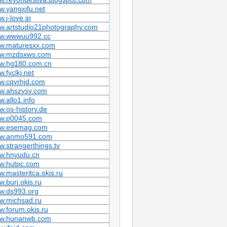
.yangxifu.net
.j-love.jp
w.artstudio21photography.com
w.wwwuu992.cc
w.maturesxx.com
w.mzdsxws.com
w.hg180.com.cn
.fyclkj.net
w.cqyrhjd.com
w.ahszysy.com
.allo1.info
.os-history.de
w.p0045.com
w.esemag.com
w.anmo591.com
.strangerthings.tv
w.hnyudu.cn
w.hutpc.com
.masteritca.okis.ru
.burj.okis.ru
w.ds993.org
w.michsad.ru
.forum.okis.ru
w.hunanwb.com