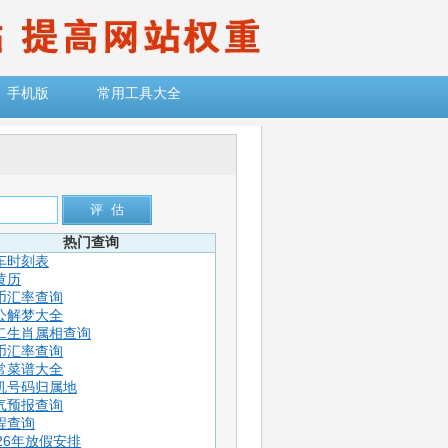
手机版
常用工具大全
热门查询
车时刻表
黄历
币汇率查询
公解梦大全
二生肖属相查询
币汇率查询
常菜谱大全
机号码归属地
气预报查询
程查询
026年放假安排