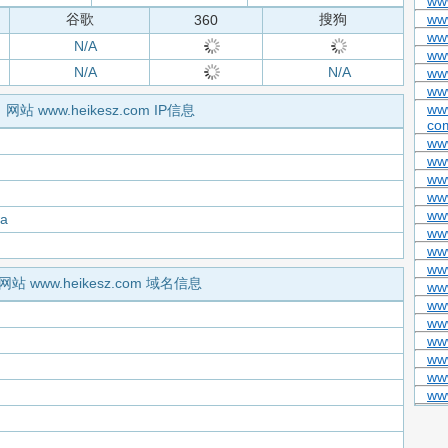
www
谷歌
搜狗
ww
360
ww
N/A
ww
N/A
N/A
ww
ww
www
网站 www.heikesz.com IP信息
co
ww
ww
ww
www
www
wa
ww
ww
ww
网站 www.heikesz.com 域名信息
www
ww
www
ww
ww
ww
ww