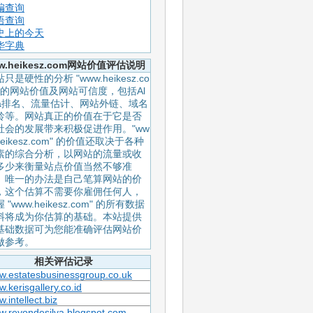
编查询
语查询
史上的今天
华字典
w.heikesz.com网站价值评估说明
只是硬性的分析 "www.heikesz.co
" 的网站价值及网站可信度，包括Al
xa排名、流量估计、网站外链、域名
龄等。网站真正的价值在于它是否
社会的发展带来积极促进作用。"ww
heikesz.com" 的价值还取决于各种
素的综合分析，以网站的流量或收
多少来衡量站点价值当然不够准
。唯一的办法是自己笔算网站的价
，这个估算不需要你雇佣任何人，
 "www.heikesz.com" 的所有数据
料将成为你估算的基础。本站提供
基础数据可为您能准确评估网站价
做参考。
相关评估记录
.estatesbusinessgroup.co.uk
.kerisgallery.co.id
.intellect.biz
.reyondesilva.blogspot.com