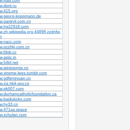
.jfqjd.com
w.dpnt.ru
w.415.org
w.georg-koppmann.de
w.gankyil.com.cn
w.hg22918.com
.zh.wikipedia.org.44898.zzdnfw.
m
w.nacc.com
w.qzzhkj.com.cn
w.fdsb.cc
.apiic.in
.54kf.net
w.winesongs.cn
w.xtreme-tees.tumblr.com
w.gdfengyuan.cn
.zjz.hbjt.gov.cn
w.pk007.com
.durhamcatholicfoundation.ca
w.baidukoko.com
w.hy33.cn
w.471sa.space
w.zchulan.com