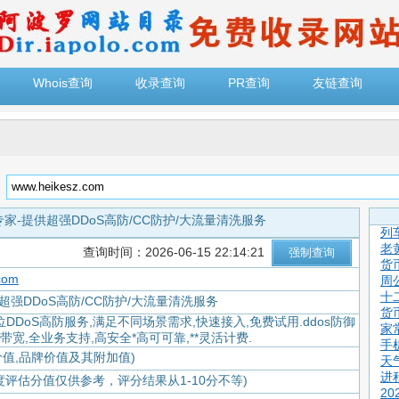
Whois查询
收录查询
PR查询
友链查询
：
家-提供超强DDoS高防/CC防护/大流量清洗服务
列
老
查询时间：2026-06-15 22:14:21
货
com
周
十
超强DDoS高防/CC防护/大流量清洗服务
货
DDoS高防服务,满足不同场景需求,快速接入,免费试用.ddos防御
家
带宽,全业务支持,高安全*高可可靠,**灵活计费.
手
价值,品牌价值及其附加值)
天
进
度评估分值仅供参考，评分结果从1-10分不等)
2