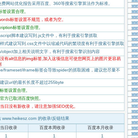
免费网站优化报告采用百度、360等搜索引擎算法作为标准。
www
www
itle标签设置合理。
ww
keywords标签设置不规范，或者为空。
ww
scription标签设置合理。
ww
ww
Javascript脚本建议写到.js文件中，有利于搜索引擎抓取
ww
-CSS样式建议写到.css文件中以缩减代码的繁琐度有利于搜索引擎抓取
www
ww
flash/object加上相关说明文字，有利于搜索引擎识别内容
ww
-存在没有alt信息的img标签,加入这项信息可使您网页上的图片更容易
www
到
www
rame/frameset/iframe标签会导致spider的抓取困难，建议您尽量不
ww
ww
度建议url的最长长度不超过255byte
ww
www
tml标签设置合理。
ww
-百度官方已取消百度快照。
ww
www
-百度当日没有新收录，请注意加强SEO优化。
www
ww
 www.heikesz.com 的收录/反链结果
ww
www
当日收录
百度本周收录
百度本月收录
ww
1
1
1