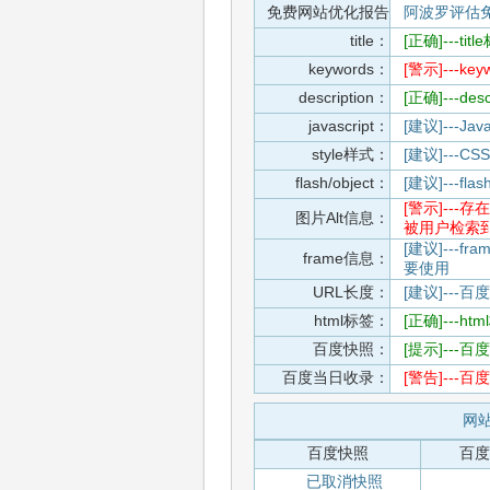
免费网站优化报告
阿波罗评估
title：
[正确]---t
keywords：
[警示]---
description：
[正确]---de
javascript：
[建议]---
style样式：
[建议]--
flash/object：
[建议]---
[警示]--
图片Alt信息：
被用户检索
[建议]---f
frame信息：
要使用
URL长度：
[建议]---百
html标签：
[正确]---h
百度快照：
[提示]--
百度当日收录：
[警告]--
网站
百度快照
百度
已取消快照