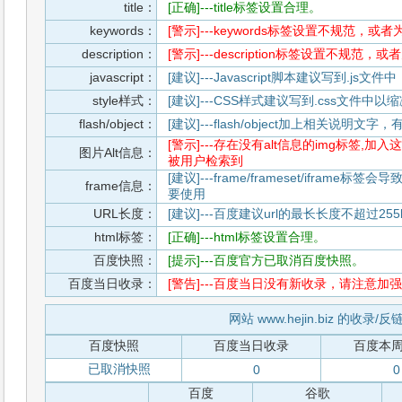
title：
[正确]---title标签设置合理。
keywords：
[警示]---keywords标签设置不规范，或
description：
[警示]---description标签设置不规范，
javascript：
[建议]---Javascript脚本建议写到.j
style样式：
[建议]---CSS样式建议写到.css文件
flash/object：
[建议]---flash/object加上相关说明
[警示]---存在没有alt信息的img标签
图片Alt信息：
被用户检索到
[建议]---frame/frameset/iframe
frame信息：
要使用
URL长度：
[建议]---百度建议url的最长长度不超过255b
html标签：
[正确]---html标签设置合理。
百度快照：
[提示]---百度官方已取消百度快照。
百度当日收录：
[警告]---百度当日没有新收录，请注意加强
网站 www.hejin.biz 的收录/
百度快照
百度当日收录
百度本
已取消快照
0
0
百度
谷歌