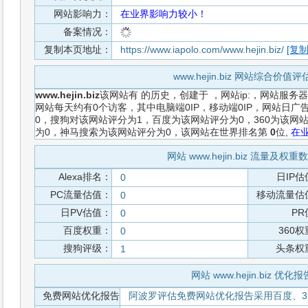
网站影响力：
在业界影响力较小！
备案情况：
复制本页地址：
https://www.iapolo.com/www.hejin.biz/
[复制
www.hejin.biz 网站综合价值
www.hejin.biz
该网站有
的历史，创建于
，网站ip:，网站服务
网站每天约有0个访客，其中电脑端0IP，移动端0IP，网站日
0，搜狗对该网站评分为1，百度为该网站评分为0，360为该网站
为0，神马搜索为该网站评分为0，该网站在世界排名第
0
位,
在
网站 www.hejin.biz 流量及权
Alexa排名：
日IP估
0
PC流量估值：
移动流量估
0
日PV估值：
PR
0
百度权重：
360
0
搜狗评级：
头条权
1
网站 www.hejin.biz 优化报
免费网站优化报告
阿波罗评估免费网站优化报告采用百度、3