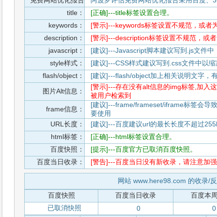
免费网站优化报告
阿波罗评估免费网站优化报告采用百度、3
title：
[正确]---title标签设置合理。
keywords：
[警示]---keywords标签设置不规范，或
description：
[警示]---description标签设置不规范，
javascript：
[建议]---Javascript脚本建议写到.j
style样式：
[建议]---CSS样式建议写到.css文件
flash/object：
[建议]---flash/object加上相关说明
[警示]---存在没有alt信息的img标签
图片Alt信息：
被用户检索到
[建议]---frame/frameset/iframe
frame信息：
要使用
URL长度：
[建议]---百度建议url的最长长度不超过255b
html标签：
[正确]---html标签设置合理。
百度快照：
[提示]---百度官方已取消百度快照。
百度当日收录：
[警告]---百度当日没有新收录，请注意加强
网站 www.here98.com 的收录
百度快照
百度当日收录
百度本
已取消快照
0
0