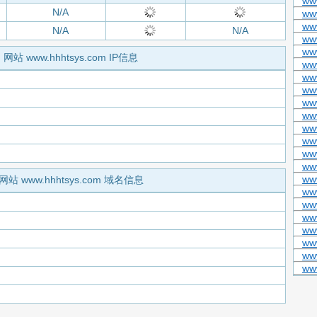
ww
N/A
ww
ww
N/A
N/A
ww
ww
网站 www.hhhtsys.com IP信息
www
www
www
www
www
ww
ww
ww
ww
ww
网站 www.hhhtsys.com 域名信息
www
ww
ww
ww
ww
ww
www