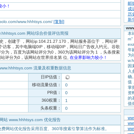
邮
较小！
成
历
新
apolo.com/www.hhhtsys.com/
[复制]
ww
w.hhhtsys.com 网站综合价值评估简报
本站
m
史，创建于
，网站ip:104.21.27.170，网站服务器位于 ，网站评
e
访客，其中电脑端0IP，移动端0IP，网站日广告收入约元。谷歌
年
分为，百度为该网站评分为0，360为该网站评分为 1 ，头条搜索
为
网站评分为0，该网站在世界排名第
位,
在业界影响力较小！
w.
因
www.hhhtsys.com 流量及权重数据信息
入
确
日IP估值：
值
移动流量估值：
0
掌握
PR值：
0
资
的
360权重：
1
值
头条权重：
0
ww
网站 www.hhhtsys.com 优化报告
ww
www
免费网站优化报告采用百度、360等搜索引擎算法作为标准。
ww