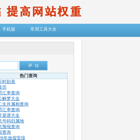
手机版
常用工具大全
热门查询
车时刻表
黄历
币汇率查询
公解梦大全
二生肖属相查询
币汇率查询
常菜谱大全
机号码归属地
气预报查询
程查询
026年放假安排