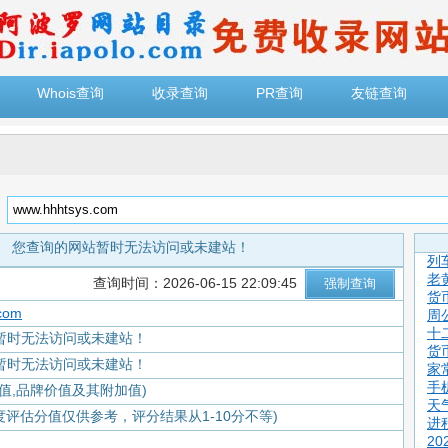
Whois查询
收录查询
PR查询
友链查询
：
您查询的网站暂时无法访问或未建站！
列
老
查询时间：2026-06-15 22:09:45
货
com
周
十
暂时无法访问或未建站！
货
暂时无法访问或未建站！
家
手
值,品牌价值及其附加值)
天
度评估分值仅供参考，评分结果从1-10分不等)
进
2