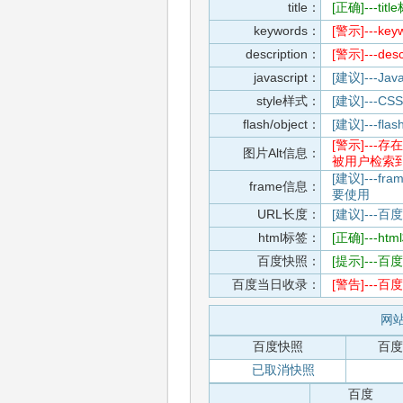
title：
[正确]---t
keywords：
[警示]---
description：
[警示]---d
javascript：
[建议]---
style样式：
[建议]--
flash/object：
[建议]---
[警示]--
图片Alt信息：
被用户检索
[建议]---f
frame信息：
要使用
URL长度：
[建议]---百
html标签：
[正确]---h
百度快照：
[提示]--
百度当日收录：
[警告]--
网站
百度快照
百度
已取消快照
百度