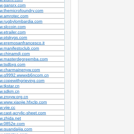
w.gansrx.com
w.themicrofoundry.com
w.amrotec.com
w.rugbylombardia.com
w.slccoin.com
.etrailer.com
w.ptskygs.com
w.eremosanfrancesco.it
w.manifestoclub.com
w.chinamdj.com
w.masterdegreemba.com
w.tsdbxg.com
w.charmainenyw.com
w.q9992.wwwxb6ncom.cn
w.copewithgrieving.com
.tkstar.cn
w.sdkm.cn
w.znxyw.org.cn
.www.xiaojie.hfxclp.com
.vjie.cc
.cast-acrylic-sheet.com
.zhida.net
w.0852e.com
w.quandaijia.com