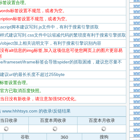
itle标签设置合理。
ww
keywords标签设置不规范，或者为空。
ww
ww
escription标签设置不规范，或者为空。
ww
Javascript脚本建议写到.js文件中，有利于搜索引擎抓取
ww
www
-CSS样式建议写到.css文件中以缩减代码的繁琐度有利于搜索引擎抓取
ww
flash/object加上相关说明文字，有利于搜索引擎识别内容
ww
-存在没有alt信息的img标签,加入这项信息可使您网页上的图片更容易
ww
到
ww
ww
rame/frameset/iframe标签会导致spider的抓取困难，建议您尽量不
ww
ww
度建议url的最长长度不超过255byte
ww
tml标签设置合理。
ww
www
-百度官方已取消百度快照。
ww
-百度当日没有新收录，请注意加强SEO优化。
ww
www
 www.hhhtsys.com 的收录/反链结果
www
www
当日收录
百度本周收录
百度本月收录
www
ww
ww
谷歌
搜狗
360