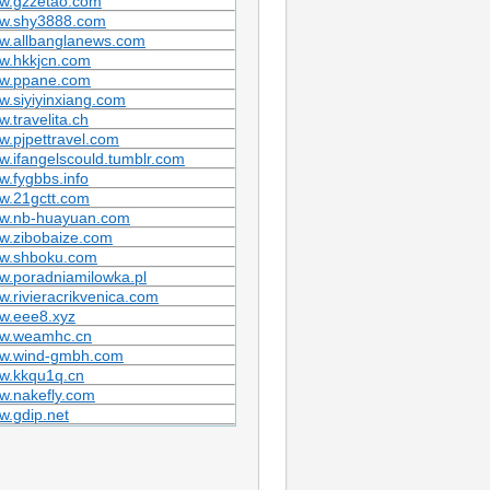
w.gzzetao.com
w.shy3888.com
w.allbanglanews.com
w.hkkjcn.com
w.ppane.com
.siyiyinxiang.com
.travelita.ch
.pjpettravel.com
.ifangelscould.tumblr.com
.fygbbs.info
w.21gctt.com
w.nb-huayuan.com
w.zibobaize.com
w.shboku.com
w.poradniamilowka.pl
.rivieracrikvenica.com
w.eee8.xyz
w.weamhc.cn
w.wind-gmbh.com
w.kkqu1q.cn
w.nakefly.com
.gdip.net