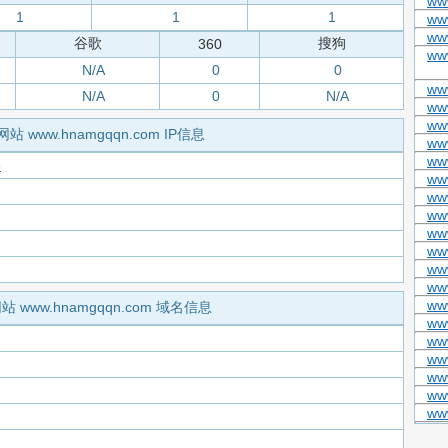
www
1
1
1
ww
www
谷歌
搜狗
360
www
N/A
0
0
www
N/A
0
N/A
ww
ww
网站 www.hnamgqqn.com IP信息
www
www
6
ww
www
www
ww
ww
ww
ww
ww
站 www.hnamgqqn.com 域名信息
ww
www
ww
ww
www
www