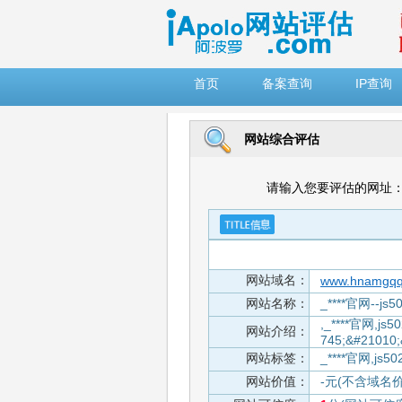
")
首页
备案查询
IP查询
网站综合评估
请输入您要评估的网址
网站域名：
www.hnamgqq
网站名称：
_****官网--js
,_****官网,js
网站介绍：
745;&#21010
网站标签：
_****官网,js5
网站价值：
-元(不含域名