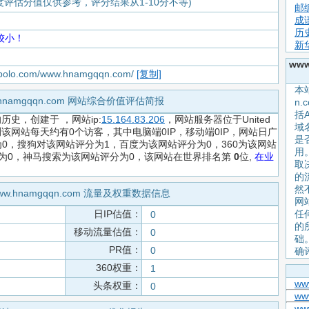
度评估分值仅供参考，评分结果从1-10分不等)
邮
成
历
较小！
新
ww
iapolo.com/www.hnamgqqn.com/
[复制]
本站
.hnamgqqn.com 网站综合价值评估简报
n
括
的历史，创建于
，网站ip:
15.164.83.206
，网站服务器位于United
域
预测该网站每天约有0个访客，其中电脑端0IP，移动端0IP，网站日广
是
0，搜狗对该网站评分为1，百度为该网站评分为0，360为该网站
用。
分为0，神马搜索为该网站评分为0，该网站在世界排名第
0
位,
在业
取
的
然
ww.hnamgqqn.com 流量及权重数据信息
网
日IP估值：
任何
0
的
移动流量估值：
0
础
PR值：
0
确
360权重：
1
ww
头条权重：
0
ww
www