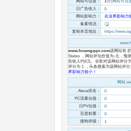
网站可信度：
1
分(网站可信
日广告收入：
0
网站影响力：
在业界影响力
备案情况：
复制本页地址：
https://www.
www
www.hnamgqqn.com
该网站有
States ，网站评估价值为-元，
告收入约0元。谷歌对该网站评分为
评分为 1 ，头条搜索为该网站评
界影响力较小！
网站 w
Alexa排名：
0
PC流量估值：
0
日PV估值：
0
百度权重：
0
搜狗评级：
1