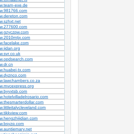
w.team-exe.de
w.981766.com
w.dereton.com
.szhxt.net
w.277600.com
w.gzyczpw.com
w.2010mtjx.com
w.facelake.com
.jidan.org
.svr.co.uk
w.opdsearch.com
w.dr.cn
w.huabei-tx.com
w.dyznco.com
w.lawchambers.co.za
w.mvcexpress.org
w.byyxtsb.com
.hotelvilladelrosario.com
.thesmarterdollar.com
.littleitalycleveland.com
.tikkview.com
.hengzhijidian.com
w.bsyzq.com
w.auntiemary.net