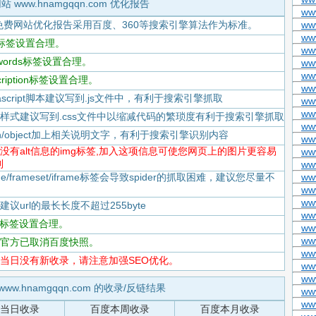
站 www.hnamgqqn.com 优化报告
ww
免费网站优化报告采用百度、360等搜索引擎算法作为标准。
ww
ww
itle标签设置合理。
www
eywords标签设置合理。
ww
ww
scription标签设置合理。
ww
Javascript脚本建议写到.js文件中，有利于搜索引擎抓取
ww
www
-CSS样式建议写到.css文件中以缩减代码的繁琐度有利于搜索引擎抓取
www
flash/object加上相关说明文字，有利于搜索引擎识别内容
ww
-存在没有alt信息的img标签,加入这项信息可使您网页上的图片更容易
ww
到
ww
rame/frameset/iframe标签会导致spider的抓取困难，建议您尽量不
ww
ww
ww
度建议url的最长长度不超过255byte
ww
tml标签设置合理。
www
www
-百度官方已取消百度快照。
www
-百度当日没有新收录，请注意加强SEO优化。
www
www
www.hnamgqqn.com 的收录/反链结果
ww
ww
当日收录
百度本周收录
百度本月收录