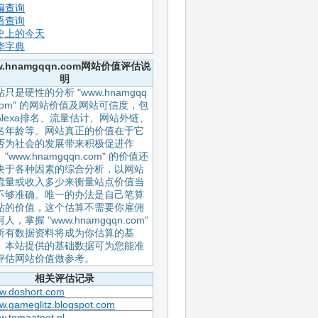
编查询
语查询
史上的今天
华字典
w.hnamgqqn.com网站价值评估说
明
只是硬性的分析 "www.hnamgqq
.com" 的网站价值及网站可信度，包
Alexa排名、流量估计、网站外链、
名年龄等。网站真正的价值在于它
否为社会的发展带来积极促进作
"www.hnamgqqn.com" 的价值还
决于各种因素的综合分析，以网站
流量或收入多少来衡量站点价值当
不够准确。唯一的办法是自己笔算
站的价值，这个估算不需要你雇佣
人，掌握 "www.hnamgqqn.com"
所有数据资料将成为你估算的基
。本站提供的基础数据可为您能准
评估网站价值做参考。
相关评估记录
w.doshort.com
w.gameglitz.blogspot.com
.tomaatnet.nl