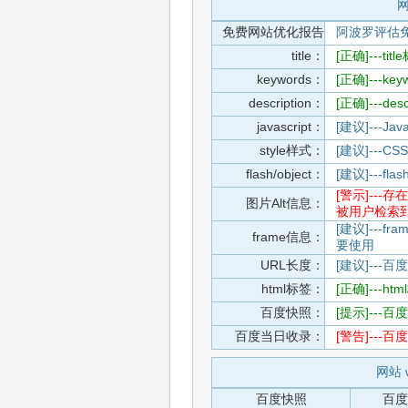
网
免费网站优化报告
阿波罗评估
title：
[正确]---t
keywords：
[正确]---k
description：
[正确]---de
javascript：
[建议]---
style样式：
[建议]--
flash/object：
[建议]---
[警示]--
图片Alt信息：
被用户检索
[建议]---f
frame信息：
要使用
URL长度：
[建议]---百
html标签：
[正确]---h
百度快照：
[提示]--
百度当日收录：
[警告]--
网站 
百度快照
百度