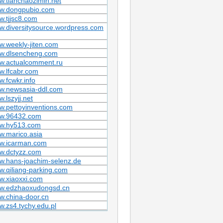
.tianchaozimin.net
w.dongpubio.com
.tjjsc8.com
.diversitysource.wordpress.com
.weekly-jiten.com
w.dlsencheng.com
w.actualcomment.ru
.lfcabr.com
.fcwkr.info
w.newsasia-ddl.com
.lszyjj.net
.pettoyinventions.com
w.96432.com
w.hy513.com
w.marico.asia
w.icarman.com
w.dctyzz.com
w.hans-joachim-selenz.de
.qiliang-parking.com
w.xiaoxxi.com
w.edzhaoxudongsd.cn
.china-door.cn
.zs4.tychy.edu.pl