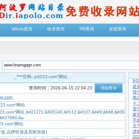
Whois查询
收录查询
PR查询
友链查询
：
_****官网--js5023.com*网站
列
老
查询时间：2026-06-15 22:04:23
货
n.com
周
十
5023.com*网站
货
5023.com*网站,&#21271;&#20140;&#112;&#107;&#49;&#48;&#35
家
;&#27880;&a
手
023.com*网站,
天
进
价值,品牌价值及其附加值)
2