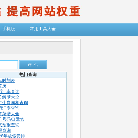
手机版
常用工具大全
热门查询
车时刻表
黄历
币汇率查询
公解梦大全
二生肖属相查询
币汇率查询
常菜谱大全
机号码归属地
气预报查询
程查询
026年放假安排