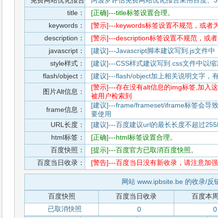
免费网站优化报告
阿波罗评估免费网站优化报告采用百度、3
title：
[正确]---title标签设置合理。
keywords：
[警示]---keywords标签设置不规范，或
description：
[警示]---description标签设置不规范，
javascript：
[建议]---Javascript脚本建议写到.j
style样式：
[建议]---CSS样式建议写到.css文件
flash/object：
[建议]---flash/object加上相关说明
[警示]---存在没有alt信息的img标签
图片Alt信息：
被用户检索到
[建议]---frame/frameset/iframe
frame信息：
要使用
URL长度：
[建议]---百度建议url的最长长度不超过255b
html标签：
[正确]---html标签设置合理。
百度快照：
[提示]---百度官方已取消百度快照。
百度当日收录：
[警告]---百度当日没有新收录，请注意加强
网站 www.ipbsite.be 的收录/
百度快照
百度当日收录
百度本
已取消快照
0
0