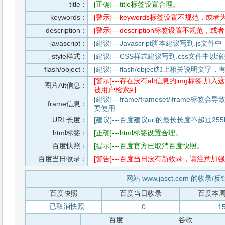
title：
[正确]---title标签设置合理。
keywords：
[警示]---keywords标签设置不规范，或
description：
[警示]---description标签设置不规范，
javascript：
[建议]---Javascript脚本建议写到.j
style样式：
[建议]---CSS样式建议写到.css文件
flash/object：
[建议]---flash/object加上相关说明
[警示]---存在没有alt信息的img标签
图片Alt信息：
被用户检索到
[建议]---frame/frameset/iframe
frame信息：
要使用
URL长度：
[建议]---百度建议url的最长长度不超过255b
html标签：
[正确]---html标签设置合理。
百度快照：
[提示]---百度官方已取消百度快照。
百度当日收录：
[警告]---百度当日没有新收录，请注意加强
网站 www.jasct.com 的收录/
百度快照
百度当日收录
百度本
已取消快照
0
1
百度
谷歌