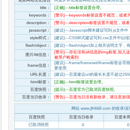
免费网站优化报告
阿波罗评估免费网站优化报告采用百度、3
title：
[正确]---title标签设置合理。
keywords：
[警示]---keywords标签设置不规范，或
description：
[警示]---description标签设置不规范，
javascript：
[建议]---Javascript脚本建议写到.j
style样式：
[建议]---CSS样式建议写到.css文件
flash/object：
[建议]---flash/object加上相关说明
[警示]---存在没有alt信息的img标签
图片Alt信息：
被用户检索到
[建议]---frame/frameset/iframe
frame信息：
要使用
URL长度：
[建议]---百度建议url的最长长度不超过255b
html标签：
[正确]---html标签设置合理。
百度快照：
[提示]---百度官方已取消百度快照。
百度当日收录：
[警告]---百度当日没有新收录，请注意加强
网站 www.jfh668.com 的收录
百度快照
百度当日收录
百度本
已取消快照
0
0