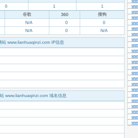
ww
ww
0
1
1
ww
谷歌
搜狗
360
ww
N/A
0
0
ww
ww
N/A
0
N/A
ww
ww
站 www.lianhuaqinzi.com IP信息
ww
ww
ww
ww
ww
ww
ww
ww
ww
ww
站 www.lianhuaqinzi.com 域名信息
ww
ww
ww
ww
ww