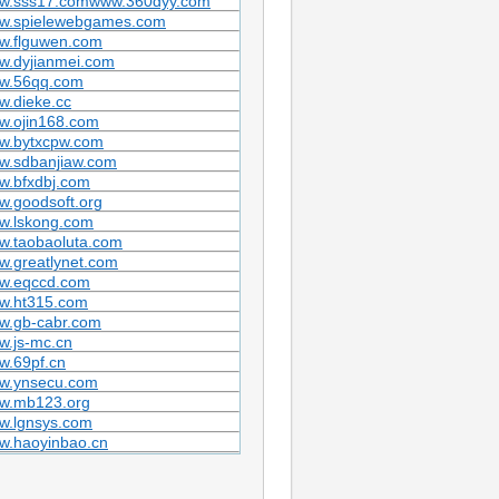
w.sss17.comwww.360dyy.com
w.spielewebgames.com
w.flguwen.com
w.dyjianmei.com
w.56qq.com
w.dieke.cc
w.ojin168.com
w.bytxcpw.com
w.sdbanjiaw.com
w.bfxdbj.com
w.goodsoft.org
w.lskong.com
w.taobaoluta.com
w.greatlynet.com
w.eqccd.com
w.ht315.com
w.gb-cabr.com
w.js-mc.cn
w.69pf.cn
w.ynsecu.com
w.mb123.org
w.lgnsys.com
w.haoyinbao.cn