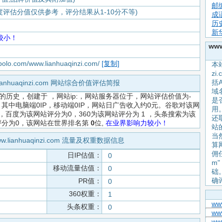
邮
度评估分值仅供参考，评分结果从1-10分不等)
成
历
新
较小！
www
apolo.com/www.lianhuaqinzi.com/
[复制]
本站
z
括
lianhuaqinzi.com 网站综合价值评估简报
域
的历史，创建于
，网站ip:，网站服务器位于，网站评估价值为-
是
其中电脑端0IP，移动端0IP，网站日广告收入约0元。谷歌对该网
用。
，百度为该网站评分为0，360为该网站评分为 1 ，头条搜索为该
还
评分为0，该网站在世界排名第
0
位,
在业界影响力较小！
站
当
w.lianhuaqinzi.com 流量及权重数据信息
算
佣任
日IP估值：
0
m
移动流量估值：
0
础
确
PR值：
0
360权重：
1
ww
头条权重：
0
ww
ww