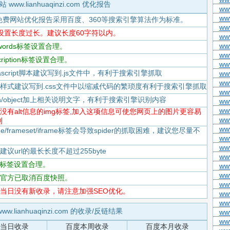
站 www.lianhuaqinzi.com 优化报告
ww
ww
免费网站优化报告采用百度、360等搜索引擎算法作为标准。
ww
title设置长度过长。建议长度60字符以内。
ww
www
eywords标签设置合理。
ww
scription标签设置合理。
ww
Javascript脚本建议写到.js文件中，有利于搜索引擎抓取
ww
ww
-CSS样式建议写到.css文件中以缩减代码的繁琐度有利于搜索引擎抓取
ww
flash/object加上相关说明文字，有利于搜索引擎识别内容
www
ww
-存在没有alt信息的img标签,加入这项信息可使您网页上的图片更容易
ww
到
ww
rame/frameset/iframe标签会导致spider的抓取困难，建议您尽量不
ww
www
度建议url的最长长度不超过255byte
ww
tml标签设置合理。
www
ww
-百度官方已取消百度快照。
ww
-百度当日没有新收录，请注意加强SEO优化。
ww
ww
ww.lianhuaqinzi.com 的收录/反链结果
ww
ww
当日收录
百度本周收录
百度本月收录