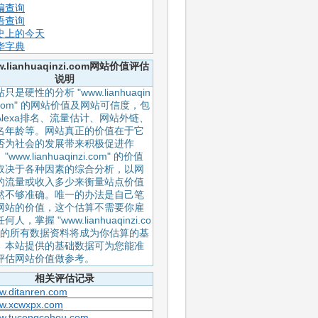
编查询
语查询
史上的今天
华字典
.lianhuaqinzi.com网站价值评估
说明
只是硬性的分析 "www.lianhuaqin
i.com" 的网站价值及网站可信度，包
Alexa排名、流量估计、网站外链、
名年龄等。网站真正的价值在于它
否为社会的发展带来积极促进作
"www.lianhuaqinzi.com" 的价值
取决于各种因素的综合分析，以网
的流量或收入多少来衡量站点价值
然不够准确。唯一的办法是自己笔
网站的价值，这个估算不需要你雇
何人，掌握 "www.lianhuaqinzi.co
" 的所有数据资料将成为你估算的基
。本站提供的基础数据可为您能准
评估网站价值做参考。
相关评估记录
w.ditanren.com
w.xcwxpx.com
w.tucengcehou.com