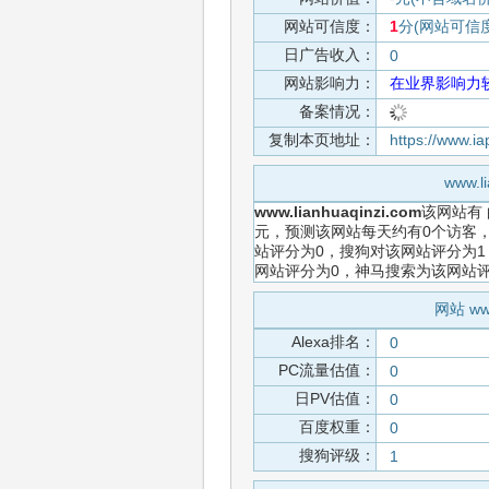
网站可信度：
1
分(网站可信
日广告收入：
0
网站影响力：
在业界影响力
备案情况：
复制本页地址：
https://www.i
www.
www.lianhuaqinzi.com
该网站有
元，预测该网站每天约有0个访客，
站评分为0，搜狗对该网站评分为1
网站评分为0，神马搜索为该网站
网站 ww
Alexa排名：
0
PC流量估值：
0
日PV估值：
0
百度权重：
0
搜狗评级：
1