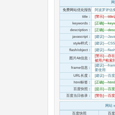
网
免费网站优化报告
阿波罗评估
title：
[警示]---
keywords：
[正确]---k
description：
[正确]---de
javascript：
[建议]---
style样式：
[建议]--
flash/object：
[建议]---
[警示]--
图片Alt信息：
被用户检索
[建议]---f
frame信息：
要使用
URL长度：
[建议]---百
html标签：
[正确]---h
百度快照：
[提示]--
百度当日收录：
[警告]--
网站 w
百度快照
百度