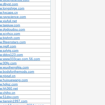
w.dbyst.com
w.longshige.com
w.hxcaps.cn
w.rayscience.com
.xiufuli.net
w.taiqiuw.com
w.dgdoudou.com
w.xcyhcx.com
w.bjshnh.com
w.8teenstars.com
.njglf.com
w.sxlytg.com
w.ddos123.com
w.www333cao.com.56.com
w.00fg.com
.wuxihenglijia.com
w.bodsforthemods.com
.njyszl.cn
w.huixuewang.com
w.hdjsz.com
w.hh360.net
w.chiho.cn
w.51dsy.com
w.tianpin1997.com