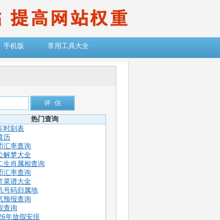
手机版
常用工具大全
热门查询
车时刻表
黄历
币汇率查询
公解梦大全
二生肖属相查询
币汇率查询
常菜谱大全
机号码归属地
气预报查询
程查询
026年放假安排