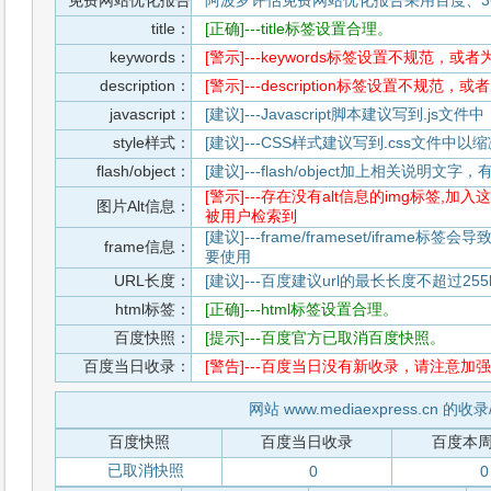
免费网站优化报告
阿波罗评估免费网站优化报告采用百度、3
title：
[正确]---title标签设置合理。
keywords：
[警示]---keywords标签设置不规范，或
description：
[警示]---description标签设置不规范，
javascript：
[建议]---Javascript脚本建议写到.j
style样式：
[建议]---CSS样式建议写到.css文件
flash/object：
[建议]---flash/object加上相关说明
[警示]---存在没有alt信息的img标签
图片Alt信息：
被用户检索到
[建议]---frame/frameset/iframe
frame信息：
要使用
URL长度：
[建议]---百度建议url的最长长度不超过255b
html标签：
[正确]---html标签设置合理。
百度快照：
[提示]---百度官方已取消百度快照。
百度当日收录：
[警告]---百度当日没有新收录，请注意加强
网站 www.mediaexpress.cn 的
百度快照
百度当日收录
百度本
已取消快照
0
0