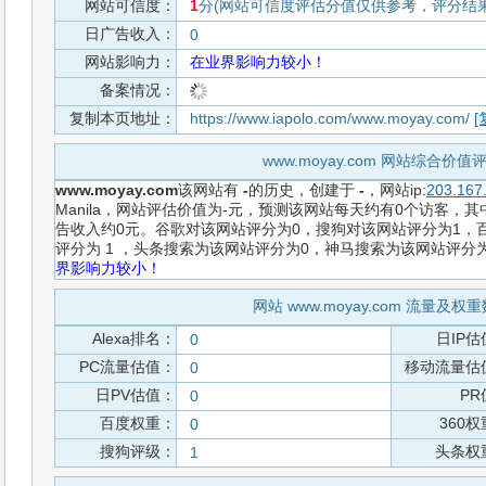
网站可信度：
1
分(网站可信度评估分值仅供参考，评分结果从
日广告收入：
0
网站影响力：
在业界影响力较小！
备案情况：
复制本页地址：
https://www.iapolo.com/www.moyay.com/
[
www.moyay.com 网站综合价
www.moyay.com
该网站有
-
的历史，创建于
-
，网站ip:
203.167
Manila，网站评估价值为-元，预测该网站每天约有0个访客，其
告收入约0元。谷歌对该网站评分为0，搜狗对该网站评分为1，百
评分为 1 ，头条搜索为该网站评分为0，神马搜索为该网站评分
界影响力较小！
网站 www.moyay.com 流量及
Alexa排名：
日IP估
0
PC流量估值：
移动流量估
0
日PV估值：
PR
0
百度权重：
360
0
搜狗评级：
头条权
1