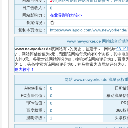
网站可信度：
1
分(网站可信度评估分值仅供参考，评分结果从
日广告收入：
0
网站影响力：
在业界影响力较小！
备案情况：
复制本页地址：
https://www.iapolo.com/www.newyorker.de
www.newyorker.de 网站综合
www.newyorker.de
该网站有
-
的历史，创建于
-
，网站ip:
93.19
y ，网站评估价值为-元，预测该网站每天约有0个访客，其中电脑
入约0元。谷歌对该网站评分为0，搜狗对该网站评分为1，百度为
为 1 ，头条搜索为该网站评分为0，神马搜索为该网站评分为0
响力较小！
网站 www.newyorker.de 流量
Alexa排名：
日IP估
0
PC流量估值：
移动流量估
0
日PV估值：
PR
0
百度权重：
360
0
搜狗评级：
头条权
1