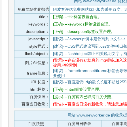
网站 www.newyorker.de 优
免费网站优化报告
阿波罗评估免费网站优化报告采用百度、3
title：
[正确]---title标签设置合理。
keywords：
[正确]---keywords标签设置合理。
description：
[正确]---description标签设置合理。
javascript：
[建议]---Javascript脚本建议写到.j
style样式：
[建议]---CSS样式建议写到.css文件
flash/object：
[建议]---flash/object加上相关说明
[警示]---存在没有alt信息的img标签
图片Alt信息：
被用户检索到
[建议]---frame/frameset/iframe
frame信息：
要使用
URL长度：
[建议]---百度建议url的最长长度不超过255b
html标签：
[正确]---html标签设置合理。
百度快照：
[提示]---百度官方已取消百度快照。
百度当日收录：
[警告]---百度当日没有新收录，请注意加强
网站 www.newyorker.de 的收
百度快照
百度当日收录
百度本