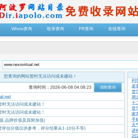
Whois查询
收录查询
PR查询
友链查询
：
您查询的网站暂时无法访问或未建站！
列
老
查询时间：2026-06-08 04:08:23
货
al.net
周
十
暂时无法访问或未建站！
货
暂时无法访问或未建站！
家
手
值,品牌价值及其附加值)
天
度评估分值仅供参考，评分结果从1-10分不等)
进
2