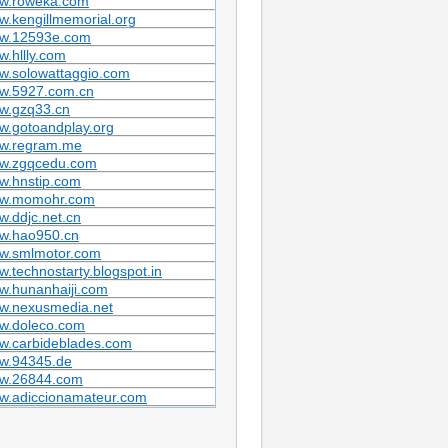
w.roweka.com
.kengillmemorial.org
w.12593e.com
.hllly.com
w.solowattaggio.com
w.5927.com.cn
w.gzq33.cn
w.gotoandplay.org
w.regram.me
w.zgqcedu.com
w.hnstip.com
w.momohr.com
.ddjc.net.cn
w.hao950.cn
w.smlmotor.com
.technostarty.blogspot.in
w.hunanhaiji.com
w.nexusmedia.net
w.doleco.com
w.carbideblades.com
w.94345.de
w.26844.com
w.adiccionamateur.com