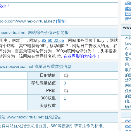
邮
较小！
成
历
新
apolo.com/www.nexovirtual.net/
[复制]
www
.nexovirtual.net 网站综合价值评估简报
本站
历史，创建于
，网站ip:
92.60.32.65
，网站服务器位于Italy ，网站
l
个访客，其中电脑端0IP，移动端0IP，网站日广告收入约元。谷
A
分为，百度为该网站评分为，360为该网站评分为 1 ，头条搜索
名
站评分为，该网站在世界排名第
位,
在业界影响力较小！
否
用。
ww.nexovirtual.net 流量及权重数据信息
取
的
日IP估值：
然
移动流量估值：
0
网
PR值：
任何
的
360权重：
1
础
头条权重：
确
站 www.nexovirtual.net 优化报告
ww
www
免费网站优化报告采用百度、360等搜索引擎算法作为标准。
ww