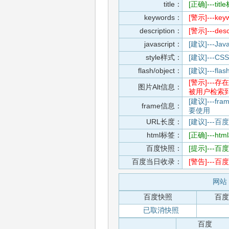
title：
[正确]---t
keywords：
[警示]---
description：
[警示]---d
javascript：
[建议]---
style样式：
[建议]--
flash/object：
[建议]---
[警示]--
图片Alt信息：
被用户检索
[建议]---f
frame信息：
要使用
URL长度：
[建议]---百
html标签：
[正确]---h
百度快照：
[提示]--
百度当日收录：
[警告]--
网站 
百度快照
百度
已取消快照
百度