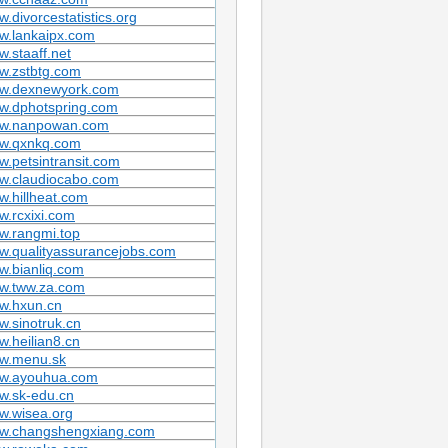
.divorcestatistics.org
w.lankaipx.com
.staaff.net
w.zstbtg.com
w.dexnewyork.com
w.dphotspring.com
w.nanpowan.com
w.qxnkq.com
.petsintransit.com
w.claudiocabo.com
.hillheat.com
.rcxixi.com
w.rangmi.top
w.qualityassurancejobs.com
.bianliq.com
w.tww.za.com
w.hxun.cn
.sinotruk.cn
.heilian8.cn
w.menu.sk
w.ayouhua.com
w.sk-edu.cn
w.wisea.org
w.changshengxiang.com