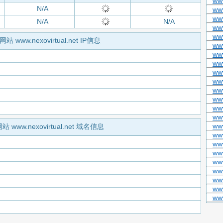
ww
N/A
www
ww
N/A
N/A
www
ww
网站 www.nexovirtual.net IP信息
ww
ww
ww
ww
ww
ww
ww
www
ww
ww
站 www.nexovirtual.net 域名信息
www
ww
ww
ww
ww
ww
ww
ww