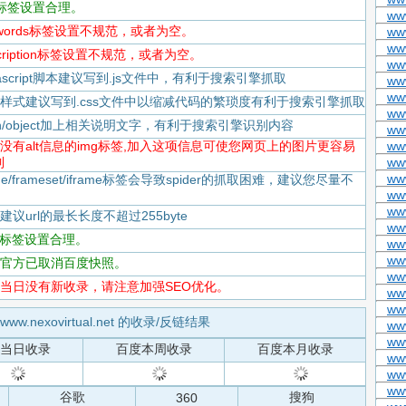
itle标签设置合理。
www
keywords标签设置不规范，或者为空。
ww
www
escription标签设置不规范，或者为空。
ww
Javascript脚本建议写到.js文件中，有利于搜索引擎抓取
ww
ww
-CSS样式建议写到.css文件中以缩减代码的繁琐度有利于搜索引擎抓取
ww
flash/object加上相关说明文字，有利于搜索引擎识别内容
ww
-存在没有alt信息的img标签,加入这项信息可使您网页上的图片更容易
www
到
ww
www
rame/frameset/iframe标签会导致spider的抓取困难，建议您尽量不
www
ww
度建议url的最长长度不超过255byte
ww
tml标签设置合理。
www
ww
-百度官方已取消百度快照。
ww
-百度当日没有新收录，请注意加强SEO优化。
www
www
www.nexovirtual.net 的收录/反链结果
ww
ww
当日收录
百度本周收录
百度本月收录
ww
ww
ww
谷歌
搜狗
360