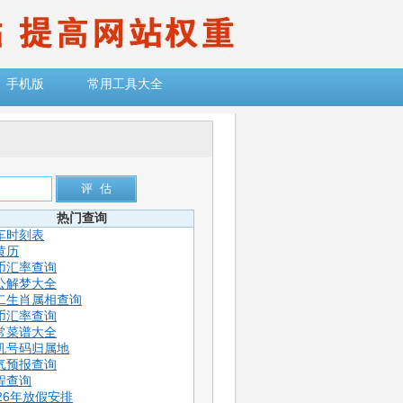
手机版
常用工具大全
热门查询
车时刻表
黄历
币汇率查询
公解梦大全
二生肖属相查询
币汇率查询
常菜谱大全
机号码归属地
气预报查询
程查询
026年放假安排