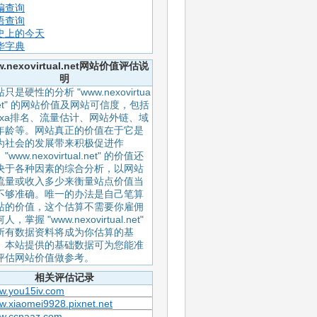
编查询
语查询
史上的今天
华字典
.nexovirtual.net网站价值评估说
明
只是硬性的分析 "www.nexovirtua
.net" 的网站价值及网站可信度，包括
lexa排名、流量估计、网站外链、域
年龄等。网站真正的价值在于它是
为社会的发展带来积极促进作
"www.nexovirtual.net" 的价值还
决于各种因素的综合分析，以网站
流量或收入多少来衡量站点价值当
不够准确。唯一的办法是自己笔算
站的价值，这个估算不需要你雇佣
人，掌握 "www.nexovirtual.net"
所有数据资料将成为你估算的基
。本站提供的基础数据可为您能准
评估网站价值做参考。
相关评估记录
w.you15iv.com
.xiaomei9928.pixnet.net
w.ccnaaz.com