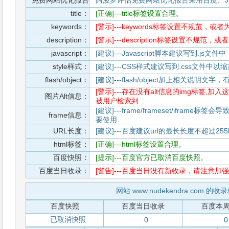
免费网站优化报告
阿波罗评估免费网站优化报告采用百度、3
title：
[正确]---title标签设置合理。
keywords：
[警示]---keywords标签设置不规范，或
description：
[警示]---description标签设置不规范，
javascript：
[建议]---Javascript脚本建议写到.j
style样式：
[建议]---CSS样式建议写到.css文件
flash/object：
[建议]---flash/object加上相关说明
[警示]---存在没有alt信息的img标签
图片Alt信息：
被用户检索到
[建议]---frame/frameset/iframe
frame信息：
要使用
URL长度：
[建议]---百度建议url的最长长度不超过255b
html标签：
[正确]---html标签设置合理。
百度快照：
[提示]---百度官方已取消百度快照。
百度当日收录：
[警告]---百度当日没有新收录，请注意加强
网站 www.nudekendra.com 的
百度快照
百度当日收录
百度本
已取消快照
0
0