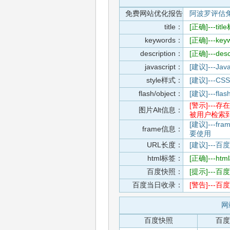
免费网站优化报告
阿波罗评估
title：
[正确]---t
keywords：
[正确]---k
description：
[正确]---de
javascript：
[建议]---
style样式：
[建议]--
flash/object：
[建议]---
[警示]--
图片Alt信息：
被用户检索
[建议]---f
frame信息：
要使用
URL长度：
[建议]---百
html标签：
[正确]---h
百度快照：
[提示]--
百度当日收录：
[警告]--
网
百度快照
百度