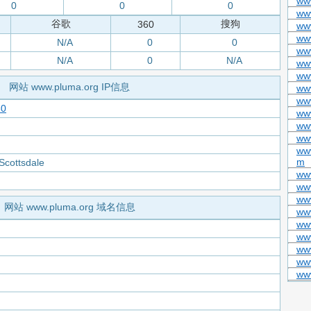
ww
0
0
0
ww
谷歌
搜狗
360
www
ww
N/A
0
0
ww
N/A
0
N/A
ww
ww
网站 www.pluma.org IP信息
ww
www
30
www
ww
www
www
m
Scottsdale
www
www
ww
网站 www.pluma.org 域名信息
www
www
ww
ww
www
ww