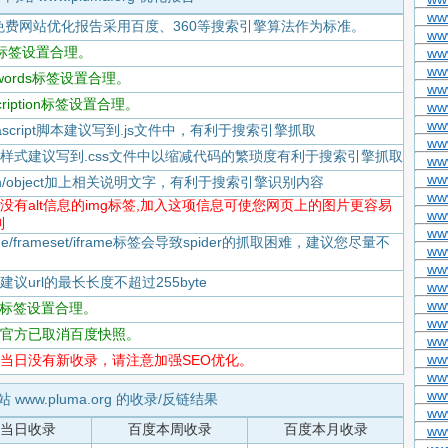
ww
免费网站优化报告采用百度、360等搜索引擎算法作为标准。
ww
itle标签设置合理。
www
ww
eywords标签设置合理。
ww
scription标签设置合理。
www
ww
Javascript脚本建议写到.js文件中，有利于搜索引擎抓取
www
-CSS样式建议写到.css文件中以缩减代码的繁琐度有利于搜索引擎抓取
ww
ww
flash/object加上相关说明文字，有利于搜索引擎识别内容
ww
-存在没有alt信息的img标签,加入这项信息可使您网页上的图片更容易
www
到
www
rame/frameset/iframe标签会导致spider的抓取困难，建议您尽量不
ww
ww
度建议url的最长长度不超过255byte
ww
ww
tml标签设置合理。
ww
-百度官方已取消百度快照。
ww
ww
-百度当日没有新收录，请注意加强SEO优化。
ww
ww
站 www.pluma.org 的收录/反链结果
ww
当日收录
百度本周收录
百度本月收录
ww