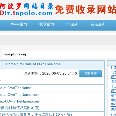
Whois查询
收录查询
PR查询
友链查询
：
Domain for sale at OwnTheName.
列
老
查询时间：2026-06-03 20:54:46
货
g
周
十
ale at OwnTheName.
货
ale at OwnTheName.com
家
手
ale,at,OwnTheName.com
天
价值,品牌价值及其附加值)
进
2
度评估分值仅供参考，评分结果从1-10分不等)