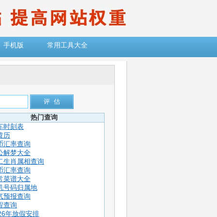
手机版
常用工具大全
热门查询
车时刻表
黄历
币汇率查询
公解梦大全
二生肖属相查询
币汇率查询
常菜谱大全
机号码归属地
气预报查询
程查询
026年放假安排