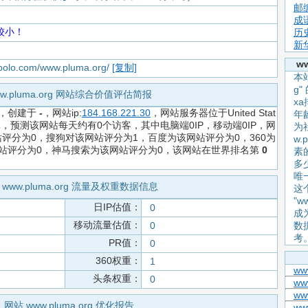
邮
成
较小！
历
新
w
apolo.com/www.pluma.org/
[复制]
本站
g
w.pluma.org 网站综合价值评估简报
x
，创建于
-
，网站ip:
184.168.221.30
，网站服务器位于United Stat
年
值为-元，预测该网站每天约有0个访客，其中电脑端0IP，移动端0IP，网
为
评分为0，搜狗对该网站评分为1，百度为该网站评分为0，360为
w.
网站评分为0，神马搜索为该网站评分为0，该网站在世界排名第
0
素
多
唯
 www.pluma.org 流量及权重数据信息
这
"w
日IP估值：
0
成
移动流量估值：
0
数
考
PR值：
0
360权重：
1
ww
头条权重：
0
ww
ww
网站 www.pluma.org 优化报告
ww