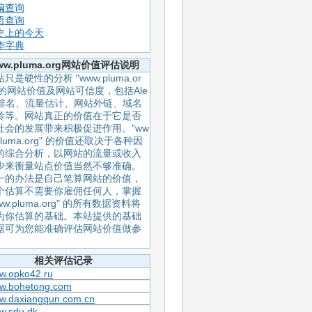
编查询
语查询
史上的今天
华字典
ww.pluma.org网站价值评估说明
只是硬性的分析 "www.pluma.or
" 的网站价值及网站可信度，包括Ale
a排名、流量估计、网站外链、域名
龄等。网站真正的价值在于它是否
社会的发展带来积极促进作用。"ww
pluma.org" 的价值还取决于各种因
的综合分析，以网站的流量或收入
少来衡量站点价值当然不够准确。
一的办法是自己笔算网站的价值，
个估算不需要你雇佣任何人，掌握
ww.pluma.org" 的所有数据资料将
为你估算的基础。本站提供的基础
据可为您能准确评估网站价值做参
。
相关评估记录
w.opko42.ru
w.bohetong.com
w.daxiangqun.com.cn
w.sdu.dk