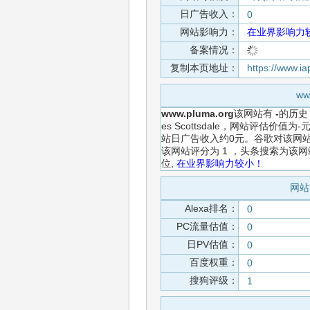
日广告收入：
0
网站影响力：
在业界影响力
备案情况：
复制本页地址：
https://www.i
ww
www.pluma.org
该网站有
-
的历史
es Scottsdale，网站评估价
站日广告收入约0元。谷歌对该网站
该网站评分为 1 ，头条搜索为该
位,
在业界影响力较小！
网站
Alexa排名：
0
PC流量估值：
0
日PV估值：
0
百度权重：
0
搜狗评级：
1