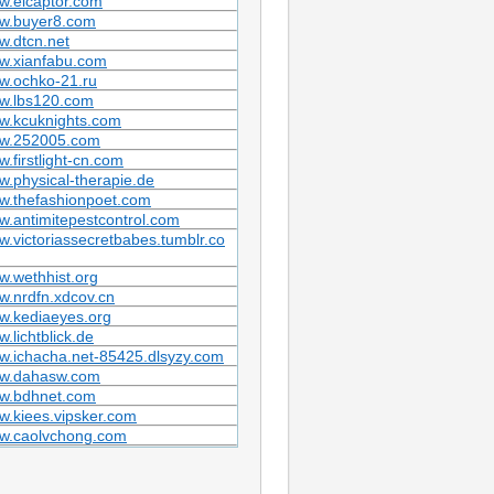
w.elcaptor.com
w.buyer8.com
.dtcn.net
w.xianfabu.com
w.ochko-21.ru
w.lbs120.com
w.kcuknights.com
w.252005.com
.firstlight-cn.com
.physical-therapie.de
w.thefashionpoet.com
.antimitepestcontrol.com
.victoriassecretbabes.tumblr.co
.wethhist.org
.nrdfn.xdcov.cn
w.kediaeyes.org
.lichtblick.de
.ichacha.net-85425.dlsyzy.com
w.dahasw.com
w.bdhnet.com
.kiees.vipsker.com
w.caolvchong.com