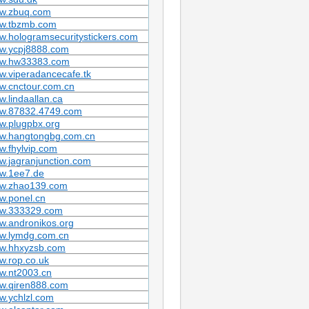
w.zbuq.com
w.tbzmb.com
.hologramsecuritystickers.com
w.ycpj8888.com
w.hw33383.com
.viperadancecafe.tk
w.cnctour.com.cn
.lindaallan.ca
w.87832.4749.com
w.plugpbx.org
w.hangtongbg.com.cn
.fhylvip.com
.jagranjunction.com
w.1ee7.de
w.zhao139.com
w.ponel.cn
w.333329.com
w.andronikos.org
w.lymdg.com.cn
w.hhxyzsb.com
w.rop.co.uk
w.nt2003.cn
w.qiren888.com
w.ychlzl.com