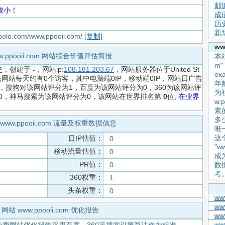
邮
较小！
成
历
新
apolo.com/www.ppooii.com/
[复制]
ww
w.ppooii.com 网站综合价值评估简报
本站
m
史，创建于
-
，网站ip:
108.181.203.67
，网站服务器位于United St
e
测该网站每天约有0个访客，其中电脑端0IP，移动端0IP，网站日广告
年
，搜狗对该网站评分为1，百度为该网站评分为0，360为该网站评
为
为0，神马搜索为该网站评分为0，该网站在世界排名第
0
位,
在业界
w.
素
多
www.ppooii.com 流量及权重数据信息
唯
这
日IP估值：
0
"w
移动流量估值：
0
成
PR值：
0
数
考
360权重：
1
头条权重：
0
ww
www
网站 www.ppooii.com 优化报告
ww
ww