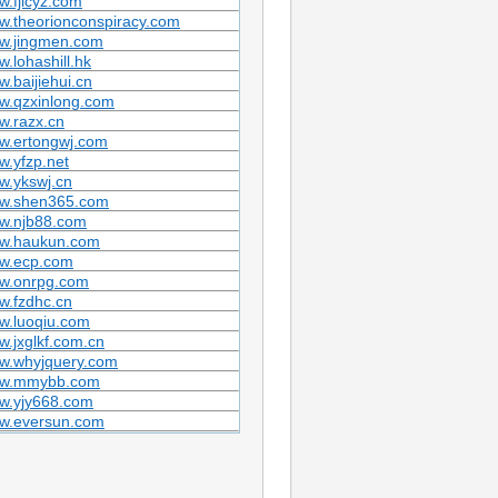
.fjlcyz.com
w.theorionconspiracy.com
w.jingmen.com
.lohashill.hk
.baijiehui.cn
w.qzxinlong.com
w.razx.cn
w.ertongwj.com
.yfzp.net
w.ykswj.cn
w.shen365.com
w.njb88.com
w.haukun.com
w.ecp.com
w.onrpg.com
w.fzdhc.cn
w.luoqiu.com
.jxglkf.com.cn
w.whyjquery.com
w.mmybb.com
w.yjy668.com
w.eversun.com