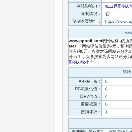
网站影响力：
在业界影响力
备案情况：
复制本页地址：
https://www.i
ww
www.ppooii.com
该网站有
-
的历
ates ，网站评估价值为-元，预
收入约0元。谷歌对该网站评分为0
分为 1 ，头条搜索为该网站评分
影响力较小！
网站 
Alexa排名：
0
PC流量估值：
0
日PV估值：
0
百度权重：
0
搜狗评级：
1