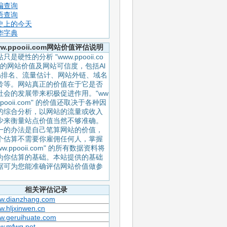
编查询
语查询
史上的今天
华字典
w.ppooii.com网站价值评估说明
只是硬性的分析 "www.ppooii.co
" 的网站价值及网站可信度，包括Al
xa排名、流量估计、网站外链、域名
龄等。网站真正的价值在于它是否
社会的发展带来积极促进作用。"ww
ppooii.com" 的价值还取决于各种因
的综合分析，以网站的流量或收入
少来衡量站点价值当然不够准确。
一的办法是自己笔算网站的价值，
个估算不需要你雇佣任何人，掌握
ww.ppooii.com" 的所有数据资料将
为你估算的基础。本站提供的基础
据可为您能准确评估网站价值做参
。
相关评估记录
w.dianzhang.com
.hljxinwen.cn
w.geruihuate.com
w.mfwg.net