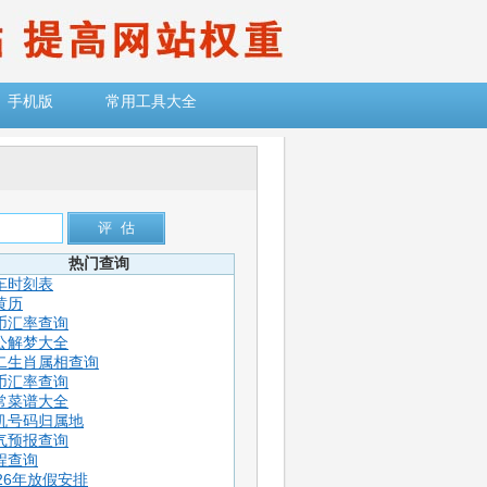
手机版
常用工具大全
热门查询
车时刻表
黄历
币汇率查询
公解梦大全
二生肖属相查询
币汇率查询
常菜谱大全
机号码归属地
气预报查询
程查询
026年放假安排