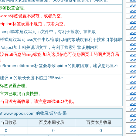
免费网站优化报告采用百度、360等搜索引擎算法作为标准。
ww
itle标签设置合理。
www
keywords标签设置不规范，或者为空。
ww
ww
escription标签设置不规范，或者为空。
www
Javascript脚本建议写到.js文件中，有利于搜索引擎抓取
ww
ww
-CSS样式建议写到.css文件中以缩减代码的繁琐度有利于搜索引擎抓取
ww
flash/object加上相关说明文字，有利于搜索引擎识别内容
ww
-存在没有alt信息的img标签,加入这项信息可使您网页上的图片更容易
www
到
ww
ww
rame/frameset/iframe标签会导致spider的抓取困难，建议您尽量不
ww
ww
度建议url的最长长度不超过255byte
ww
tml标签设置合理。
ww
ww
-百度官方已取消百度快照。
ww
-百度当日没有新收录，请注意加强SEO优化。
ww
ww
 www.ppooii.com 的收录/反链结果
www
www
当日收录
百度本周收录
百度本月收录
ww
0
0
0
ww