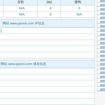
www
谷歌
搜狗
360
ww
N/A
0
0
ww
www
N/A
0
N/A
www
ww
网站 www.ppooii.com IP信息
ww
ww
67
www
ww
ww
ww
ww
ww
ww
ww
网站 www.ppooii.com 域名信息
ww
www
ww
ww
ww
ww