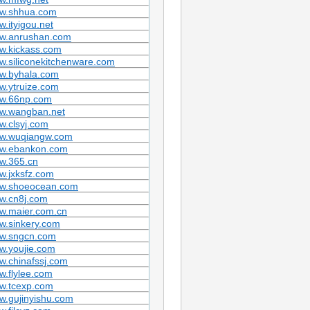
w.shhua.com
.ityigou.net
w.anrushan.com
w.kickass.com
.siliconekitchenware.com
w.byhala.com
w.ytruize.com
w.66np.com
w.wangban.net
.clsyj.com
w.wuqiangw.com
w.ebankon.com
w.365.cn
w.jxksfz.com
w.shoeocean.com
w.cn8j.com
w.maier.com.cn
w.sinkery.com
w.sngcn.com
w.youjie.com
.chinafssj.com
.flylee.com
w.tcexp.com
w.gujinyishu.com