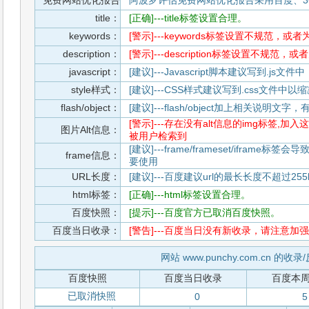
免费网站优化报告
阿波罗评估免费网站优化报告采用百度、3
title：
[正确]---title标签设置合理。
keywords：
[警示]---keywords标签设置不规范，或
description：
[警示]---description标签设置不规范，
javascript：
[建议]---Javascript脚本建议写到.j
style样式：
[建议]---CSS样式建议写到.css文件
flash/object：
[建议]---flash/object加上相关说明
[警示]---存在没有alt信息的img标签
图片Alt信息：
被用户检索到
[建议]---frame/frameset/iframe
frame信息：
要使用
URL长度：
[建议]---百度建议url的最长长度不超过255b
html标签：
[正确]---html标签设置合理。
百度快照：
[提示]---百度官方已取消百度快照。
百度当日收录：
[警告]---百度当日没有新收录，请注意加强
网站 www.punchy.com.cn 的收
百度快照
百度当日收录
百度本
已取消快照
0
5