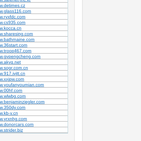
w.detimes.cz
w.glass116.com
w.ryxfdc.com
w.cs935.com
w.kocca.cn
w.sharesing.com
w.bathmaine.com
w.36start.com
w.troop467.com
w.gypengcheng.com
w.akyq.net
w.sogr.com.cn
.917.ivjtt.cn
w.xxjpw.com
w.youfanyoumian.com
w.00hf.com
w.wlwbg.com
w.benjaminziegler.com
w.350dy.com
w.kb-v.cn
w.yrxnhg.com
w.donorcars.com
.strider.biz