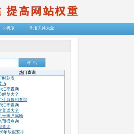
手机版
常用工具大全
热门查询
车时刻表
黄历
币汇率查询
公解梦大全
二生肖属相查询
币汇率查询
常菜谱大全
机号码归属地
气预报查询
程查询
026年放假安排