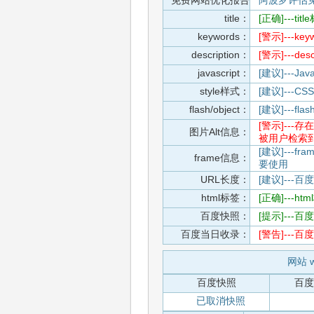
免费网站优化报告
阿波罗评估
title：
[正确]---t
keywords：
[警示]---
description：
[警示]---d
javascript：
[建议]---
style样式：
[建议]--
flash/object：
[建议]---
[警示]--
图片Alt信息：
被用户检索
[建议]---f
frame信息：
要使用
URL长度：
[建议]---百
html标签：
[正确]---h
百度快照：
[提示]--
百度当日收录：
[警告]--
网站 w
百度快照
百度
已取消快照