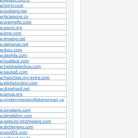
w.lymyt.com
w.luobang.net
w.lgcaigong.cn
w.premgifts.com
.isscnl.org
w.kme.com
.jingang.net
w.detransp.net
w.itvcc.com
w.dashila.com
w.huaface.com
w.haishadanhua.com
w.sauna5.com
.franchise.my-extra.com
w.elinkslondon.com
.drivehard.net
w.amoa.org
w.modernnissanoflakenorman.co
w.qinsitang.com
w.dingjibhm.com
w.www.lol.mhzhixiang.com
w.dichengsg.com
w.psc001.com
.safenet-inc.kr