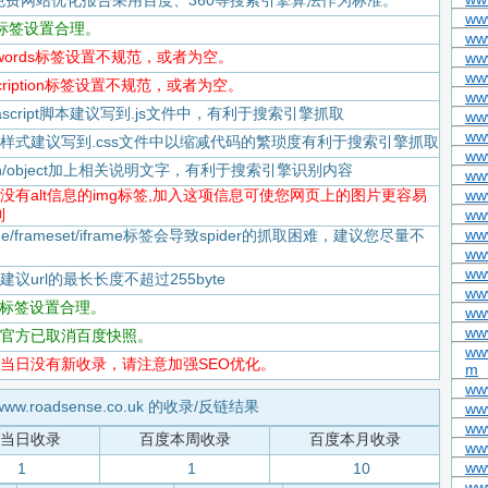
免费网站优化报告采用百度、360等搜索引擎算法作为标准。
ww
itle标签设置合理。
ww
keywords标签设置不规范，或者为空。
ww
ww
escription标签设置不规范，或者为空。
www
Javascript脚本建议写到.js文件中，有利于搜索引擎抓取
ww
www
-CSS样式建议写到.css文件中以缩减代码的繁琐度有利于搜索引擎抓取
ww
flash/object加上相关说明文字，有利于搜索引擎识别内容
ww
-存在没有alt信息的img标签,加入这项信息可使您网页上的图片更容易
ww
到
ww
ww
rame/frameset/iframe标签会导致spider的抓取困难，建议您尽量不
ww
www
度建议url的最长长度不超过255byte
ww
tml标签设置合理。
www
ww
-百度官方已取消百度快照。
ww
-百度当日没有新收录，请注意加强SEO优化。
m
ww
ww.roadsense.co.uk 的收录/反链结果
ww
ww
当日收录
百度本周收录
百度本月收录
ww
ww
1
1
10
www