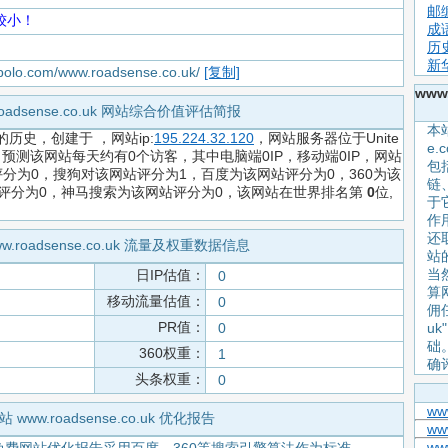
邮
较小！
成
历
新
apolo.com/www.roadsense.co.uk/
[复制]
www
roadsense.co.uk 网站综合价值评估简报
本站
的历史，创建于
，网站ip:
195.224.32.120
，网站服务器位于Unite
e
-元，预测该网站每天约有0个访客，其中电脑端0IP，移动端0IP，网站
包
分为0，搜狗对该网站评分为1，百度为该网站评分为0，360为该
链
站评分为0，神马搜索为该网站评分为0，该网站在世界排名第
0
位,
于
作用
还
w.roadsense.co.uk 流量及权重数据信息
站
当
日IP估值：
0
算
移动流量估值：
0
佣任
PR值：
0
u
础
360权重：
1
确
头条权重：
0
ww
站 www.roadsense.co.uk 优化报告
www
www