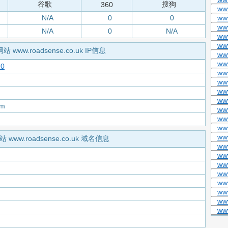
谷歌
搜狗
360
ww
N/A
0
0
ww
ww
N/A
0
N/A
ww
ww
网站 www.roadsense.co.uk IP信息
ww
ww
20
ww
ww
ww
ww
om
ww
www
ww
ww
站 www.roadsense.co.uk 域名信息
ww
ww
ww
ww
ww
ww
ww
www