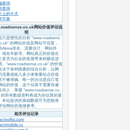
编查询
语查询
史上的今天
华字典
.roadsense.co.uk网站价值评估说
明
只是硬性的分析 "www.roadsens
.co.uk" 的网站价值及网站可信度，
括Alexa排名、流量估计、网站外
、域名年龄等。网站真正的价值在
它是否为社会的发展带来积极促进
。"www.roadsense.co.uk" 的价值
取决于各种因素的综合分析，以网
的流量或收入多少来衡量站点价值
然不够准确。唯一的办法是自己笔
网站的价值，这个估算不需要你雇
何人，掌握 "www.roadsense.co.
k" 的所有数据资料将成为你估算的基
。本站提供的基础数据可为您能准
评估网站价值做参考。
相关评估记录
w.hsyfks.com
.irmobile.ru
.peikko.com.tr