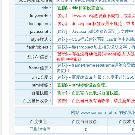
免费网站优化报告
阿波罗评估免费网站优化报告采用百度、3
title：
[正确]---title标签设置合理。
keywords：
[警示]---keywords标签设置不规范，或
description：
[警示]---description标签设置不规范，
javascript：
[建议]---Javascript脚本建议写到.j
style样式：
[建议]---CSS样式建议写到.css文件
flash/object：
[建议]---flash/object加上相关说明
[警示]---存在没有alt信息的img标签
图片Alt信息：
被用户检索到
[建议]---frame/frameset/iframe
frame信息：
要使用
URL长度：
[建议]---百度建议url的最长长度不超过255b
html标签：
[正确]---html标签设置合理。
百度快照：
[提示]---百度官方已取消百度快照。
百度当日收录：
[警告]---百度当日没有新收录，请注意加强
网站 www.semena-tut.ru 的收
百度快照
百度当日收录
百度本
已取消快照
0
0