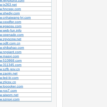
w.fengxun5.com
.jx263.net
w.hncsqx.com
w.shediy.com
w.cnhaiwang-lyj.com
w.cqxdfpr.com
w.egaosu.com
.web-fun.info
w.openadp.com
w.zgyscpw.net
w.odlt.com.cn
w.shibahao.com
w.nngiant.com
w.masxj.com
w.510868.com
w.311345.com
.szfb.gov.cn
.zaojin.net
w.led-bj.com
.ztjcpx.cn
w.looooker.com
w.ros7.com
w.aiwom.net
w.sznsxj.com