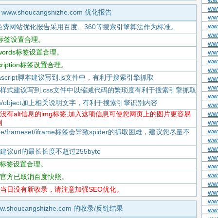
ww
www.shoucangshizhe.com 优化报告
ww
ww
免费网站优化报告采用百度、360等搜索引擎算法作为标准。
ww
itle标签设置合理。
ww
eywords标签设置合理。
ww
ww
scription标签设置合理。
ww
Javascript脚本建议写到.js文件中，有利于搜索引擎抓取
ww
www
-CSS样式建议写到.css文件中以缩减代码的繁琐度有利于搜索引擎抓取
ww
flash/object加上相关说明文字，有利于搜索引擎识别内容
ww
ww
-存在没有alt信息的img标签,加入这项信息可使您网页上的图片更容易
ww
到
www
rame/frameset/iframe标签会导致spider的抓取困难，建议您尽量不
ww
ww
度建议url的最长长度不超过255byte
ww
tml标签设置合理。
ww
ww
-百度官方已取消百度快照。
ww
-百度当日没有新收录，请注意加强SEO优化。
ww
ww
w.shoucangshizhe.com 的收录/反链结果
ww