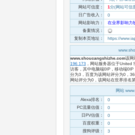
网站可信度：
1
分(网站可信
日广告收入：
0
网站影响力：
在业界影响力
备案情况：
复制本页地址：
https://www.
www.s
www.shoucangshizhe.com
该网
196.173
，网站服务器位于United 
访客，其中电脑端0IP，移动端0
分为3，百度为该网站评分为0，3
网站评分为0，该网站在世界排名
网站 www
Alexa排名：
0
PC流量估值：
0
日PV估值：
0
百度权重：
0
搜狗评级：
3