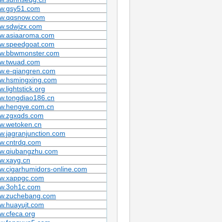
w.gsy51.com
w.qqsnow.com
w.sdwjzx.com
w.asiaaroma.com
w.speedgoat.com
w.bbwmonster.com
w.twuad.com
w.e-qiangren.com
w.hsmingxing.com
.lightstick.org
w.tongdiao186.cn
w.hengye.com.cn
w.zgxqds.com
w.wetoken.cn
.jagranjunction.com
w.cntrdq.com
w.qiubangzhu.com
w.xayg.cn
w.cigarhumidors-online.com
w.xappgc.com
w.3oh1c.com
w.zuchebang.com
w.huayujt.com
w.cfeca.org