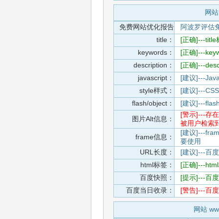
网站 
免费网站优化报告
阿波罗评估
title：
[正确]---t
keywords：
[正确]---k
description：
[正确]---de
javascript：
[建议]---
style样式：
[建议]--
flash/object：
[建议]---
[警示]--
图片Alt信息：
被用户检索
[建议]---f
frame信息：
要使用
URL长度：
[建议]---百
html标签：
[正确]---h
百度快照：
[提示]--
百度当日收录：
[警告]--
网站 ww