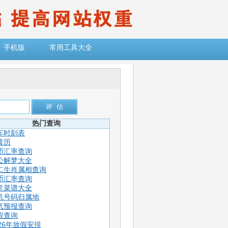
手机版
常用工具大全
热门查询
车时刻表
黄历
币汇率查询
公解梦大全
二生肖属相查询
币汇率查询
常菜谱大全
机号码归属地
气预报查询
程查询
026年放假安排