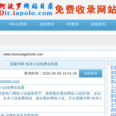
Whois查询
收录查询
PR查询
友链查询
：
晨曦书网 纯净小说免费在线看
列
老
查询时间：2026-06-08 19:41:26
货
gshizhe.com
周
十
净小说免费在线看
货
更新热门网络小说最新章节，推荐最好看的网络小说排*榜，全站
家
告，全本小说免费阅读，最好看的网络小说，尽在晨曦书网 纯净小
手
。
天
进
2
价值,品牌价值及其附加值)