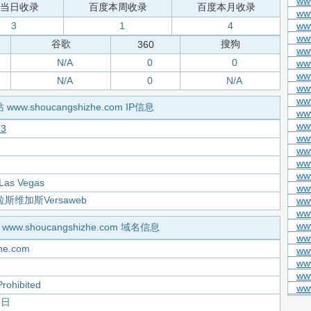
ww
当日收录
百度本周收录
百度本月收录
www
3
1
4
ww
ww
谷歌
搜狗
360
ww
N/A
0
0
ww
ww
N/A
0
N/A
www
ww
 www.shoucangshizhe.com IP信息
ww
ww
73
ww
ww
ww
ww
 Las Vegas
ww
维加斯Versaweb
www
www
ww
www.shoucangshizhe.com 域名信息
www
he.com
ww
ww
ww
Prohibited
ww
9日