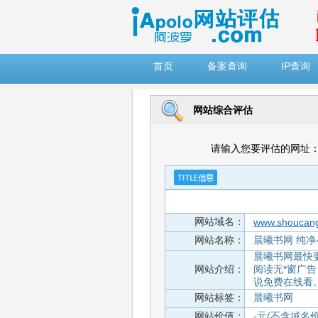
")
首页
备案查询
IP查询
网站综合评估
请输入您要评估的网址
网站域名：
www.shoucan
网站名称：
晨曦书网 纯
晨曦书网最快
网站介绍：
阅读无*窗广
说免费在线看
网站标签：
晨曦书网
网站价值：
-元(不含域名