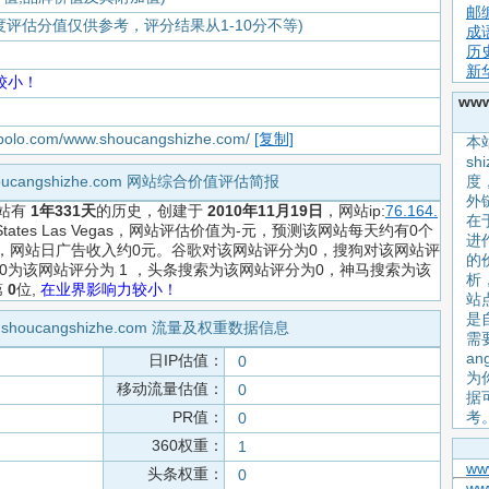
邮
度评估分值仅供参考，评分结果从1-10分不等)
成
历
新
较小！
www
iapolo.com/www.shoucangshizhe.com/
[复制]
本站
sh
houcangshizhe.com 网站综合价值评估简报
度
外
站有
1年331天
的历史，创建于
2010年11月19日
，网站ip:
76.164.
在
States Las Vegas，网站评估价值为-元，预测该网站每天约有0个
进作
IP，网站日广告收入约0元。谷歌对该网站评分为0，搜狗对该网站评
的
60为该网站评分为 1 ，头条搜索为该网站评分为0，神马搜索为该
析
第
0
位,
在业界影响力较小！
站
是
.shoucangshizhe.com 流量及权重数据信息
需
an
日IP估值：
0
为
移动流量估值：
0
据
PR值：
考
0
360权重：
1
ww
头条权重：
0
ww