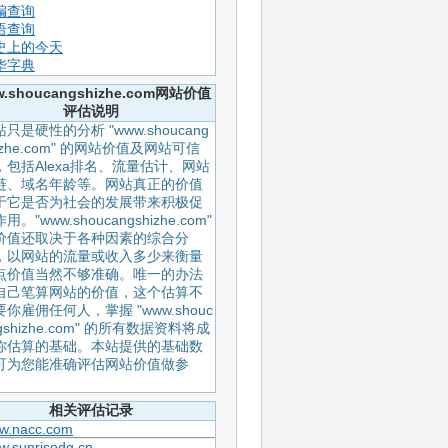
编查询
语查询
史上的今天
华字典
.shoucangshizhe.com网站价值
评估说明
只是硬性的分析 "www.shoucang
izhe.com" 的网站价值及网站可信
，包括Alexa排名、流量估计、网站
链、域名年龄等。网站真正的价值
于它是否为社会的发展带来积极促
用。"www.shoucangshizhe.com"
价值还取决于各种因素的综合分
，以网站的流量或收入多少来衡量
点价值当然不够准确。唯一的办法
自己笔算网站的价值，这个估算不
要你雇佣任何人，掌握 "www.shouc
gshizhe.com" 的所有数据资料将成
你估算的基础。本站提供的基础数
可为您能准确评估网站价值做参
。
相关评估记录
w.nacc.com
w.sunrisedg.cn