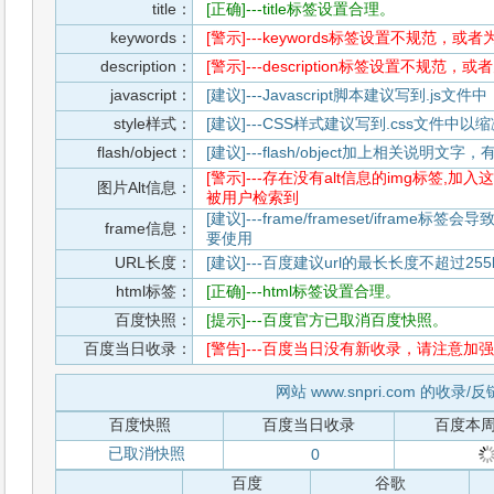
title：
[正确]---title标签设置合理。
keywords：
[警示]---keywords标签设置不规范，或
description：
[警示]---description标签设置不规范，
javascript：
[建议]---Javascript脚本建议写到.j
style样式：
[建议]---CSS样式建议写到.css文件
flash/object：
[建议]---flash/object加上相关说明
[警示]---存在没有alt信息的img标签
图片Alt信息：
被用户检索到
[建议]---frame/frameset/iframe
frame信息：
要使用
URL长度：
[建议]---百度建议url的最长长度不超过255b
html标签：
[正确]---html标签设置合理。
百度快照：
[提示]---百度官方已取消百度快照。
百度当日收录：
[警告]---百度当日没有新收录，请注意加强
网站 www.snpri.com 的收录/
百度快照
百度当日收录
百度本
已取消快照
0
百度
谷歌