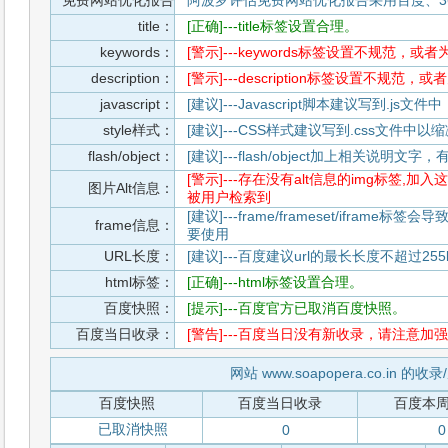
免费网站优化报告
阿波罗评估免费网站优化报告采用百度、3
title：
[正确]---title标签设置合理。
keywords：
[警示]---keywords标签设置不规范，或
description：
[警示]---description标签设置不规范，
javascript：
[建议]---Javascript脚本建议写到.j
style样式：
[建议]---CSS样式建议写到.css文件
flash/object：
[建议]---flash/object加上相关说明
[警示]---存在没有alt信息的img标签
图片Alt信息：
被用户检索到
[建议]---frame/frameset/iframe
frame信息：
要使用
URL长度：
[建议]---百度建议url的最长长度不超过255b
html标签：
[正确]---html标签设置合理。
百度快照：
[提示]---百度官方已取消百度快照。
百度当日收录：
[警告]---百度当日没有新收录，请注意加强
网站 www.soapopera.co.in 的
百度快照
百度当日收录
百度本
已取消快照
0
0