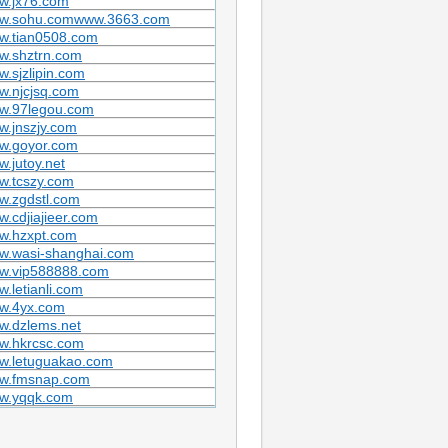
w.jx76.com
w.sohu.comwww.3663.com
w.tian0508.com
w.shztrn.com
.sjzlipin.com
w.njcjsq.com
w.97legou.com
.jnszjy.com
w.goyor.com
.jutoy.net
w.tcszy.com
w.zgdstl.com
.cdjiajieer.com
w.hzxpt.com
w.wasi-shanghai.com
w.vip588888.com
.letianli.com
w.4yx.com
w.dzlems.net
w.hkrcsc.com
w.letuguakao.com
w.fmsnap.com
w.yqqk.com