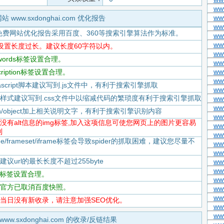
ww
ww
站 www.sxdonghai.com 优化报告
ww
免费网站优化报告采用百度、360等搜索引擎算法作为标准。
ww
ww
title设置长度过长。建议长度60字符以内。
ww
eywords标签设置合理。
ww
www
scription标签设置合理。
ww
Javascript脚本建议写到.js文件中，有利于搜索引擎抓取
ww
-CSS样式建议写到.css文件中以缩减代码的繁琐度有利于搜索引擎抓取
ww
ww
flash/object加上相关说明文字，有利于搜索引擎识别内容
ww
-存在没有alt信息的img标签,加入这项信息可使您网页上的图片更容易
ww
到
ww
rame/frameset/iframe标签会导致spider的抓取困难，建议您尽量不
ww
ww
度建议url的最长长度不超过255byte
ww
ww
tml标签设置合理。
ww
-百度官方已取消百度快照。
ww
ww
-百度当日没有新收录，请注意加强SEO优化。
ww
ww
www.sxdonghai.com 的收录/反链结果