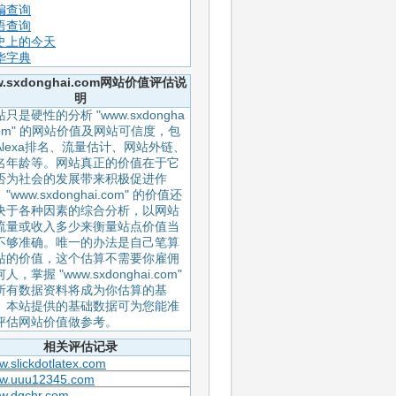
编查询
语查询
史上的今天
华字典
w.sxdonghai.com网站价值评估说
明
只是硬性的分析 "www.sxdongha
.com" 的网站价值及网站可信度，包
Alexa排名、流量估计、网站外链、
名年龄等。网站真正的价值在于它
否为社会的发展带来积极促进作
"www.sxdonghai.com" 的价值还
决于各种因素的综合分析，以网站
流量或收入多少来衡量站点价值当
不够准确。唯一的办法是自己笔算
站的价值，这个估算不需要你雇佣
人，掌握 "www.sxdonghai.com"
所有数据资料将成为你估算的基
。本站提供的基础数据可为您能准
评估网站价值做参考。
相关评估记录
.slickdotlatex.com
w.uuu12345.com
w.dgchr.com