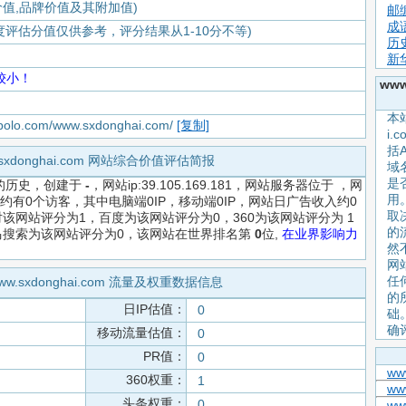
价值,品牌价值及其附加值)
邮
成
度评估分值仅供参考，评分结果从1-10分不等)
历
新
较小！
ww
本站
apolo.com/www.sxdonghai.com/
[复制]
i
括
.sxdonghai.com 网站综合价值评估简报
域
是
的历史，创建于
-
，网站ip:39.105.169.181，网站服务器位于 ，网
用。
约有0个访客，其中电脑端0IP，移动端0IP，网站日广告收入约0
取
该网站评分为1，百度为该网站评分为0，360为该网站评分为 1
的
马搜索为该网站评分为0，该网站在世界排名第
0
位,
在业界影响力
然
网
任何
ww.sxdonghai.com 流量及权重数据信息
的
日IP估值：
0
础
确
移动流量估值：
0
PR值：
0
www
360权重：
1
ww
头条权重：
0
ww