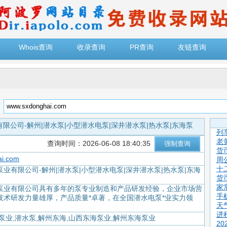
Whois查询
收录查询
PR查询
友链查询
：
限公司-解州|潜水泵|小型潜水电泵|深井潜水泵|热水泵|东海泵
列
老
查询时间：2026-06-08 18:40:35
货
ai.com
周
十
业有限公司-解州|潜水泵|小型潜水电泵|深井潜水泵|热水泵|东海
货
家
泵业有限公司具有多年的泵专业制造和产品研发经验，企业市场营
手
技术研发力量雄厚，产品质量*卓著，在全国潜水电泵*业实力领
天
进
泵业,潜水泵,解州东海,山西东海泵业,解州东海泵业
2