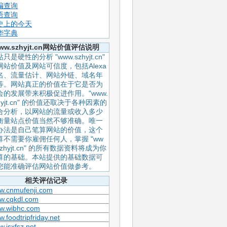
编查询
语查询
史上的今天
华字典
ww.szhyjt.cn网站价值评估说明
只是硬性的分析 "www.szhyjt.cn"
网站价值及网站可信度，包括Alexa
名、流量估计、网站外链、域名年
等。网站真正的价值在于它是否为
会的发展带来积极促进作用。"www.
hyjt.cn" 的价值还取决于各种因素的
合分析，以网站的流量或收入多少
衡量站点价值当然不够准确。唯一
办法是自己笔算网站的价值，这个
算不需要你雇佣任何人，掌握 "ww
szhyjt.cn" 的所有数据资料将成为你
算的基础。本站提供的基础数据可
您能准确评估网站价值做参考。
相关评估记录
w.cnmufenji.com
w.cqkdl.com
w.wibhc.com
.foodtripfriday.net
.jsxfsz.net