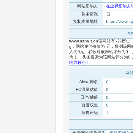
网站影响力：
在业界影响力
备案情况：
复制本页地址：
https://www.i
w
www.szhyjt.cn
该网站有
-
的历史
g，网站评估价值为-元，预测该网
入约0元。谷歌对该网站评分为0，
为 1 ，头条搜索为该网站评分为
响力较小！
网站
Alexa排名：
0
PC流量估值：
0
日PV估值：
0
百度权重：
0
搜狗评级：
1