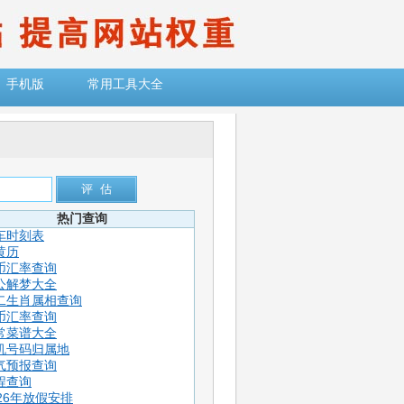
手机版
常用工具大全
热门查询
车时刻表
黄历
币汇率查询
公解梦大全
二生肖属相查询
币汇率查询
常菜谱大全
机号码归属地
气预报查询
程查询
026年放假安排