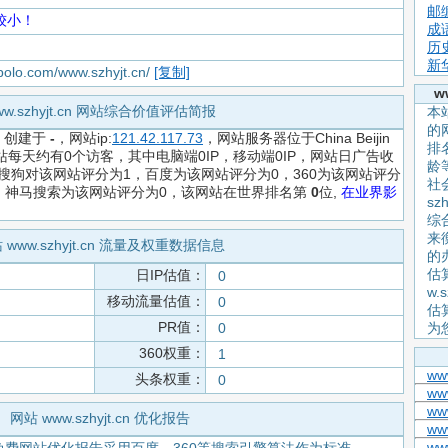
邮
较小！
成
历
新
apolo.com/www.szhyjt.cn/
[复制]
w
ww.szhyjt.cn 网站综合价值评估简报
本站
的
，创建于
-
，网站ip:
121.42.117.73
，网站服务器位于China Beijin
排
站每天约有0个访客，其中电脑端0IP，移动端0IP，网站日广告收
龄
搜狗对该网站评分为1，百度为该网站评分为0，360为该网站评分
社
0，神马搜索为该网站评分为0，该网站在世界排名第
0
位,
在业界影
sz
综
来
 www.szhyjt.cn 流量及权重数据信息
的
估
日IP估值：
0
w.
移动流量估值：
0
估
PR值：
0
为
360权重：
1
ww
头条权重：
0
ww
ww
网站 www.szhyjt.cn 优化报告
www
www