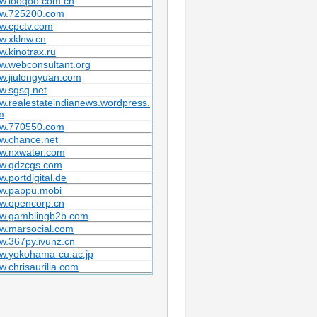
w.looqoo.com.cn
w.725200.com
w.cpctv.com
w.xklnw.cn
.kinotrax.ru
w.webconsultant.org
w.jiulongyuan.com
w.sgsq.net
.realestateindianews.wordpress.
m
w.770550.com
w.chance.net
w.nxwater.com
w.qdzcgs.com
.portdigital.de
w.pappu.mobi
w.opencorp.cn
w.gamblingb2b.com
w.marsocial.com
w.367py.ivunz.cn
w.yokohama-cu.ac.jp
.chrisaurilia.com