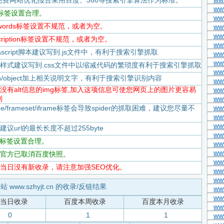
免费网站优化报告采用百度、360等搜索引擎算法作为标准。
ww
itle标签设置合理。
ww
keywords标签设置不规范，或者为空。
www
ww
escription标签设置不规范，或者为空。
ww
Javascript脚本建议写到.js文件中，有利于搜索引擎抓取
ww
ww
-CSS样式建议写到.css文件中以缩减代码的繁琐度有利于搜索引擎抓取
www
flash/object加上相关说明文字，有利于搜索引擎识别内容
ww
-存在没有alt信息的img标签,加入这项信息可使您网页上的图片更容易
ww
到
ww
ww
rame/frameset/iframe标签会导致spider的抓取困难，建议您尽量不
ww
www
度建议url的最长长度不超过255byte
ww
tml标签设置合理。
ww
ww
-百度官方已取消百度快照。
ww
-百度当日没有新收录，请注意加强SEO优化。
ww
ww
站 www.szhyjt.cn 的收录/反链结果
ww
ww
当日收录
百度本周收录
百度本月收录
www
0
1
1
ww