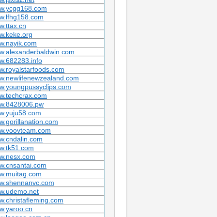
w.ycgg168.com
w.lfhg158.com
.ttax.cn
w.keke.org
w.nayik.com
w.alexanderbaldwin.com
w.682283.info
.royalstarfoods.com
w.newlifenewzealand.com
w.youngpussyclips.com
w.techcrax.com
w.8428006.pw
w.yuju58.com
.gorillanation.com
w.voovteam.com
w.cndalin.com
w.tk51.com
w.nesx.com
w.cnsantai.com
w.muitag.com
w.shennanvc.com
w.udemo.net
.christafleming.com
w.yaroo.cn