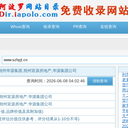
Whois查询
收录查询
PR查询
友链查询
：
朔州华源集团,朔州宣源房地产,华源集团公司
列
老
查询时间：2026-06-08 04:02:46
货
周
十
,朔州宣源房地产,华源集团公司
货
,朔州宣源房地产,华源集团公司
家
手
价值,品牌价值及其附加值)
天
度评估分值仅供参考，评分结果从1-10分不等)
进
2