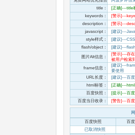
免费网站优化报告
阿波罗评估
title：
[正确]---t
keywords：
[警示]---
description：
[警示]---d
javascript：
[建议]---
style样式：
[建议]--
flash/object：
[建议]---
[警示]--
图片Alt信息：
被用户检索
[建议]---f
frame信息：
要使用
URL长度：
[建议]---百
html标签：
[正确]---h
百度快照：
[提示]--
百度当日收录：
[警告]--
网
百度快照
百度
已取消快照