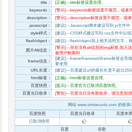
title：
[正确]---title标签设置合理。
keywords：
[警示]---keywords标签设置不规范，或
description：
[警示]---description标签设置不规范，
javascript：
[建议]---Javascript脚本建议写到.j
style样式：
[建议]---CSS样式建议写到.css文件
flash/object：
[建议]---flash/object加上相关说明
[警示]---存在没有alt信息的img标签
图片Alt信息：
被用户检索到
[建议]---frame/frameset/iframe
frame信息：
要使用
URL长度：
[建议]---百度建议url的最长长度不超过255b
html标签：
[正确]---html标签设置合理。
百度快照：
[提示]---百度官方已取消百度快照。
百度当日收录：
[警告]---百度当日没有新收录，请注意加强
网站 www.vinniecurto.com 的
百度快照
百度当日收录
百度本
已取消快照
百度
谷歌