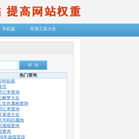
手机版
常用工具大全
热门查询
车时刻表
黄历
币汇率查询
公解梦大全
二生肖属相查询
币汇率查询
常菜谱大全
机号码归属地
气预报查询
程查询
026年放假安排