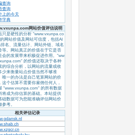
编查询
语查询
史上的今天
华字典
w.vxunpa.com网站价值评估说明
只是硬性的分析 "www.vxunpa.co
" 的网站价值及网站可信度，包括Al
xa排名、流量估计、网站外链、域名
龄等。网站真正的价值在于它是否
社会的发展带来积极促进作用。"ww
vxunpa.com" 的价值还取决于各种
素的综合分析，以网站的流量或收
多少来衡量站点价值当然不够准
。唯一的办法是自己笔算网站的价
，这个估算不需要你雇佣任何人，
 "www.vxunpa.com" 的所有数据
料将成为你估算的基础。本站提供
基础数据可为您能准确评估网站价
做参考。
相关评估记录
w.gdansk.nl
w.shab.ch
w.xzgcr.cn
.phptarhely.hu