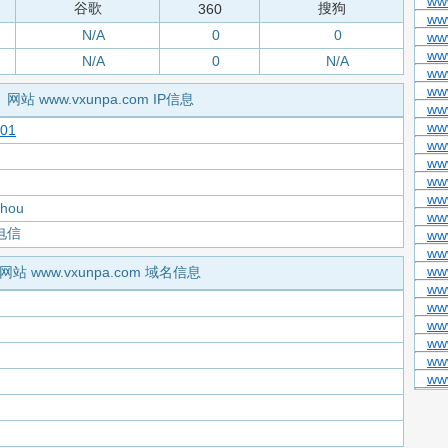
www
谷歌
搜狗
360
ww
N/A
0
0
www
www
N/A
0
N/A
ww
www
网站 www.vxunpa.com IP信息
www
ww
201
www
ww
ww
ww
zhou
ww
电信
ww
ww
ww
网站 www.vxunpa.com 域名信息
www
ww
www
ww
ww
ww