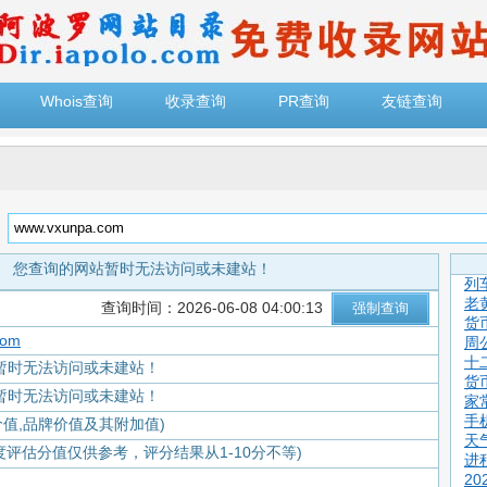
Whois查询
收录查询
PR查询
友链查询
：
您查询的网站暂时无法访问或未建站！
列
老
查询时间：2026-06-08 04:00:13
货
com
周
十
暂时无法访问或未建站！
货
暂时无法访问或未建站！
家
手
价值,品牌价值及其附加值)
天
度评估分值仅供参考，评分结果从1-10分不等)
进
2