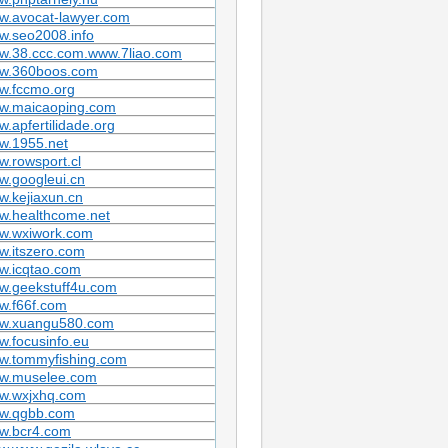
w.avocat-lawyer.com
w.seo2008.info
w.38.ccc.com.www.7liao.com
w.360boos.com
w.fccmo.org
w.maicaoping.com
.apfertilidade.org
w.1955.net
.rowsport.cl
w.googleui.cn
.kejiaxun.cn
w.healthcome.net
w.wxiwork.com
w.itszero.com
w.icqtao.com
w.geekstuff4u.com
w.f66f.com
w.xuangu580.com
.focusinfo.eu
w.tommyfishing.com
w.muselee.com
w.wxjxhq.com
w.qgbb.com
w.bcr4.com