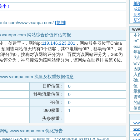
邮
较小！
成
历
新
iapolo.com/www.vxunpa.com/
[复制]
ww
w.vxunpa.com 网站综合价值评估简报
本站
m
史，创建于
-
，网站ip:
119.146.223.201
，网站服务器位于China
e
元，预测该网站每天约有0个访客，其中电脑端0IP，移动端0IP，网
年
评分为0，搜狗对该网站评分为0，百度为该网站评分为，360为
为
该网站评分为，神马搜索为该网站评分为，该网站在世界排名第
0
位,
w.
因
入
www.vxunpa.com 流量及权重数据信息
确
值
日IP估值：
0
掌握
移动流量估值：
0
资
PR值：
0
的
值
360权重：
1
头条权重：
ww
ww
网站 www.vxunpa.com 优化报告
ww
www