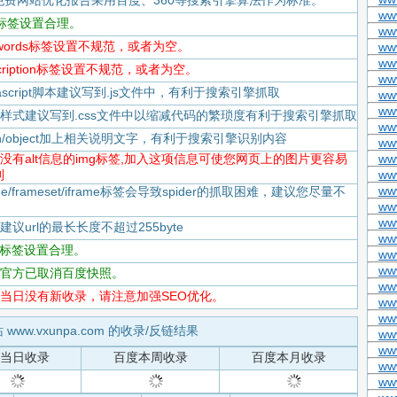
免费网站优化报告采用百度、360等搜索引擎算法作为标准。
ww
itle标签设置合理。
ww
keywords标签设置不规范，或者为空。
ww
ww
escription标签设置不规范，或者为空。
ww
Javascript脚本建议写到.js文件中，有利于搜索引擎抓取
ww
www
-CSS样式建议写到.css文件中以缩减代码的繁琐度有利于搜索引擎抓取
ww
flash/object加上相关说明文字，有利于搜索引擎识别内容
www
-存在没有alt信息的img标签,加入这项信息可使您网页上的图片更容易
ww
到
www
ww
rame/frameset/iframe标签会导致spider的抓取困难，建议您尽量不
ww
ww
度建议url的最长长度不超过255byte
ww
tml标签设置合理。
ww
ww
-百度官方已取消百度快照。
ww
-百度当日没有新收录，请注意加强SEO优化。
www
ww
 www.vxunpa.com 的收录/反链结果
ww
ww
当日收录
百度本周收录
百度本月收录
ww
ww