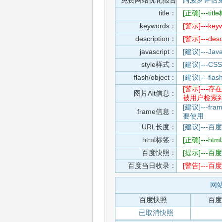
免费网站优化报告
阿波罗评估
title：
[正确]---t
keywords：
[警示]---
description：
[警示]---d
javascript：
[建议]---
style样式：
[建议]--
flash/object：
[建议]---
[警示]--
图片Alt信息：
被用户检索
[建议]---f
frame信息：
要使用
URL长度：
[建议]---百
html标签：
[正确]---h
百度快照：
[提示]--
百度当日收录：
[警告]--
网站
百度快照
百度
已取消快照