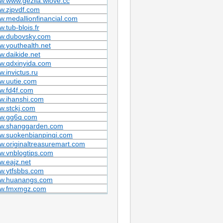
.www.gezila.wlove.cc
w.zjpvdf.com
.medallionfinancial.com
.tub-blois.fr
w.dubovsky.com
.youthealth.net
.daikide.net
w.qdxinyida.com
.invictus.ru
w.uutie.com
w.fd4f.com
w.ihanshi.com
w.stckj.com
w.gg6q.com
w.shanggarden.com
w.suokenbianpinqi.com
.originaltreasuremart.com
w.vnblogtips.com
.eajz.net
w.ytfsbbs.com
w.huanangs.com
w.fmxmgz.com