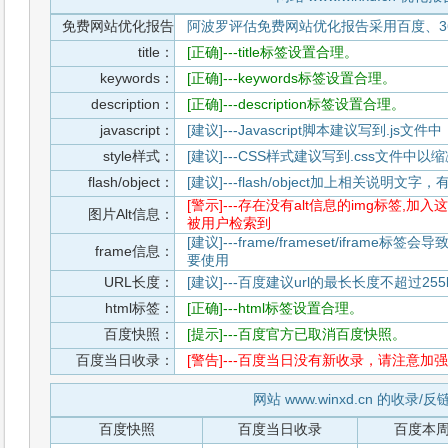
免费网站优化报告
阿波罗评估免费网站优化报告采用百度、3
title：
[正确]---title标签设置合理。
keywords：
[正确]---keywords标签设置合理。
description：
[正确]---description标签设置合理。
javascript：
[建议]---Javascript脚本建议写到.j
style样式：
[建议]---CSS样式建议写到.css文件
flash/object：
[建议]---flash/object加上相关说明
[警示]---存在没有alt信息的img标签
图片Alt信息：
被用户检索到
[建议]---frame/frameset/iframe
frame信息：
要使用
URL长度：
[建议]---百度建议url的最长长度不超过255b
html标签：
[正确]---html标签设置合理。
百度快照：
[提示]---百度官方已取消百度快照。
百度当日收录：
[警告]---百度当日没有新收录，请注意加强
网站 www.winxd.cn 的收录/
百度快照
百度当日收录
百度本