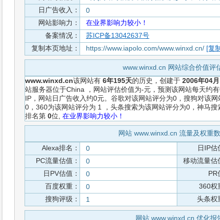
日广告收入：
0
网站影响力：
在业界影响力较小！
备案情况：
苏ICP备13042637号
复制本页地址：
https://www.iapolo.com/www.winxd.cn/
[复制
www.winxd.cn 网站综合价值
www.winxd.cn
该网站有
6年195天
的历史，创建于
2006年04
站服务器位于China ，网站评估价值为-元，预测该网站每天约有
IP，网站日广告收入约0元。谷歌对该网站评分为0，搜狗对该
0，360为该网站评分为 1 ，头条搜索为该网站评分为0，神马
排名第
0
位,
在业界影响力较小！
网站 www.winxd.cn 流量及权
Alexa排名：
日IP估
0
PC流量估值：
移动流量估
0
日PV估值：
PR
0
百度权重：
360
0
搜狗评级：
头条权
1
网站 www.winxd.cn 优化报