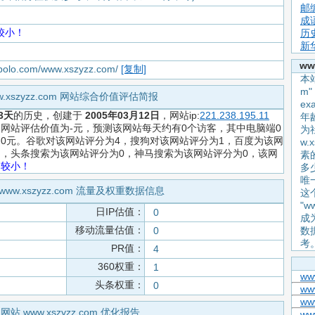
邮
成
较小！
历
新
ww
apolo.com/www.xszyzz.com/
[复制]
本站
m
w.xszyzz.com 网站综合价值评估简报
e
3天
的历史，创建于
2005年03月12日
，网站ip:
221.238.195.11
年
njin，网站评估价值为-元，预测该网站每天约有0个访客，其中电脑端0
为
入约0元。谷歌对该网站评分为4，搜狗对该网站评分为1，百度为该网
w.
 1 ，头条搜索为该网站评分为0，神马搜索为该网站评分为0，该网
素
力较小！
多
唯
www.xszyzz.com 流量及权重数据信息
这
"w
日IP估值：
0
成
移动流量估值：
0
数
考
PR值：
4
360权重：
1
ww
头条权重：
0
ww
ww
网站 www.xszyzz.com 优化报告
ww