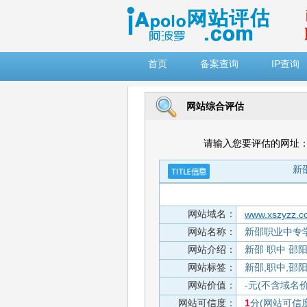
")
首页
备案查询
IP查询
网站综合评估
请输入您要评估的网址
新邵
网站域名：
www.xszyzz.c
网站名称：
新邵职业中专学校-
网站介绍：
新邵 职中 邵
网站标签：
新邵,职中,邵阳
网站价值：
-元(不含域名
网站可信度：
1
分(网站可信