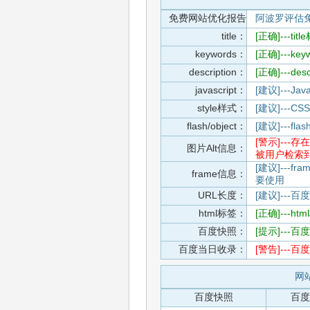
免费网站优化报告
阿波罗评估
title：
[正确]---t
keywords：
[正确]---k
description：
[正确]---de
javascript：
[建议]---
style样式：
[建议]--
flash/object：
[建议]---
[警示]--
图片Alt信息：
被用户检索
[建议]---f
frame信息：
要使用
URL长度：
[建议]---百
html标签：
[正确]---h
百度快照：
[提示]--
百度当日收录：
[警告]--
网站
百度快照
百度