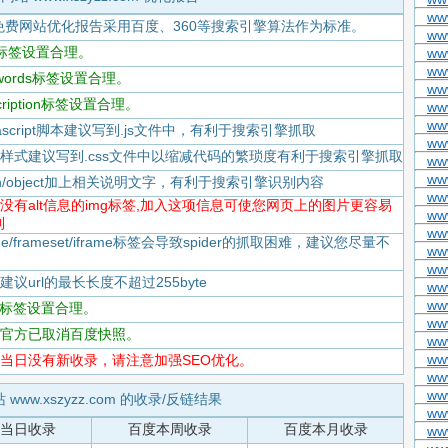
www
免费网站优化报告采用百度、360等搜索引擎算法作为标准。
www
itle标签设置合理。
ww
ww
eywords标签设置合理。
ww
scription标签设置合理。
ww
ww
Javascript脚本建议写到.js文件中，有利于搜索引擎抓取
ww
-CSS样式建议写到.css文件中以缩减代码的繁琐度有利于搜索引擎抓取
ww
ww
flash/object加上相关说明文字，有利于搜索引擎识别内容
ww
-存在没有alt信息的img标签,加入这项信息可使您网页上的图片更容易
ww
到
ww
rame/frameset/iframe标签会导致spider的抓取困难，建议您尽量不
www
ww
度建议url的最长长度不超过255byte
ww
ww
tml标签设置合理。
ww
-百度官方已取消百度快照。
www
ww
-百度当日没有新收录，请注意加强SEO优化。
www
ww
 www.xszyzz.com 的收录/反链结果
ww
当日收录
百度本周收录
百度本月收录
www