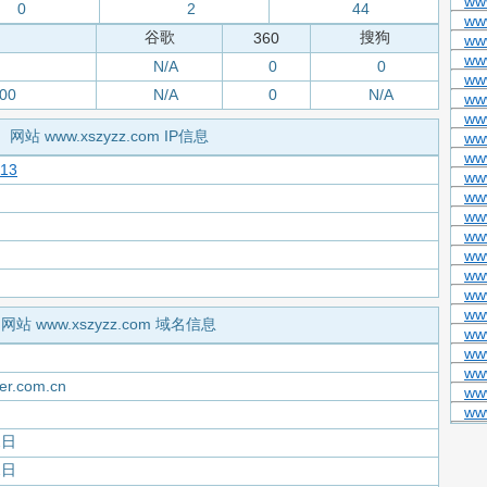
www
0
2
44
ww
谷歌
搜狗
360
ww
ww
N/A
0
0
ww
000
N/A
0
N/A
ww
ww
网站 www.xszyzz.com IP信息
ww
www
113
ww
ww
ww
ww
ww
ww
www
ww
网站 www.xszyzz.com 域名信息
ww
ww
www
er.com.cn
ww
ww
2日
2日