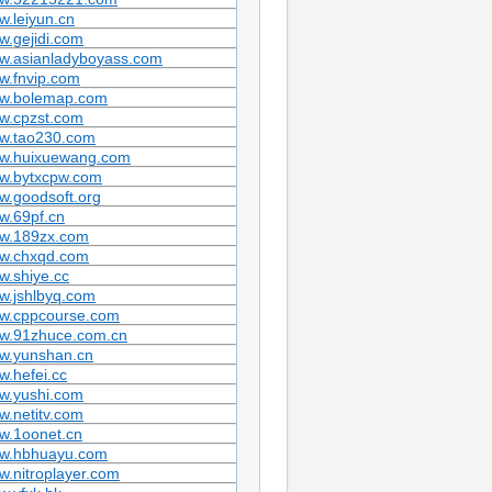
.leiyun.cn
.gejidi.com
w.asianladyboyass.com
w.fnvip.com
w.bolemap.com
w.cpzst.com
w.tao230.com
w.huixuewang.com
w.bytxcpw.com
w.goodsoft.org
w.69pf.cn
w.189zx.com
w.chxqd.com
.shiye.cc
w.jshlbyq.com
w.cppcourse.com
w.91zhuce.com.cn
w.yunshan.cn
.hefei.cc
w.yushi.com
.netitv.com
w.1oonet.cn
w.hbhuayu.com
.nitroplayer.com