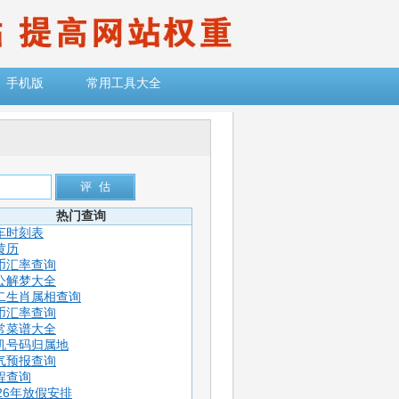
手机版
常用工具大全
热门查询
车时刻表
黄历
币汇率查询
公解梦大全
二生肖属相查询
币汇率查询
常菜谱大全
机号码归属地
气预报查询
程查询
026年放假安排