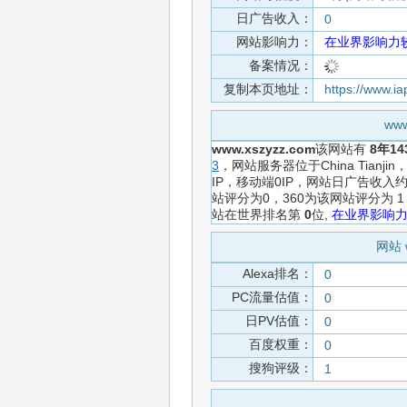
日广告收入：
0
网站影响力：
在业界影响力
备案情况：
复制本页地址：
https://www.i
ww
www.xszyzz.com
该网站有
8年14
3
，网站服务器位于China Tia
IP，移动端0IP，网站日广告收
站评分为0，360为该网站评分为
站在世界排名第
0
位,
在业界影响
网站 
Alexa排名：
0
PC流量估值：
0
日PV估值：
0
百度权重：
0
搜狗评级：
1