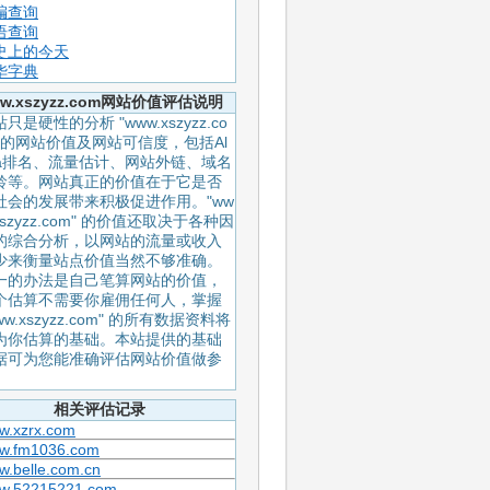
编查询
语查询
史上的今天
华字典
w.xszyzz.com网站价值评估说明
只是硬性的分析 "www.xszyzz.co
" 的网站价值及网站可信度，包括Al
xa排名、流量估计、网站外链、域名
龄等。网站真正的价值在于它是否
社会的发展带来积极促进作用。"ww
xszyzz.com" 的价值还取决于各种因
的综合分析，以网站的流量或收入
少来衡量站点价值当然不够准确。
一的办法是自己笔算网站的价值，
个估算不需要你雇佣任何人，掌握
ww.xszyzz.com" 的所有数据资料将
为你估算的基础。本站提供的基础
据可为您能准确评估网站价值做参
。
相关评估记录
w.xzrx.com
w.fm1036.com
w.belle.com.cn
w.52215221.com