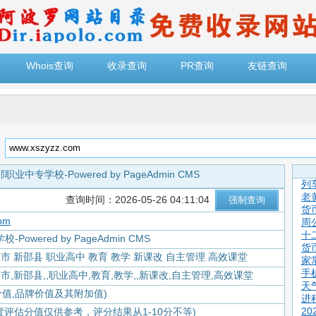
Whois查询
收录查询
PR查询
友链查询
：
职业中专学校-Powered by PageAdmin CMS
列
老
查询时间：2026-05-26 04:11:04
货
om
周
十
Powered by PageAdmin CMS
货
阳市 新邵县 职业高中 教育 教学 新课改 自主管理 高效课堂
家
手
市,新邵县,,职业高中,教育,教学,,新课改,自主管理,高效课堂
天
价值,品牌价值及其附加值)
进
2
度评估分值仅供参考，评分结果从1-10分不等)