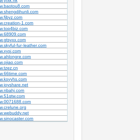
.yfxk.hk
w.baotou8.com
w.shengdihunli.com
w.fjbyz.com
w.creation-1.com
w.top4biz.com
w.68909.com
w.gtsyxx.com
.skyful-fur-leather.com
w.xysj.com
w.ahlongre.com
w.ojiao.com
w.tzez.cn
w.66time.com
w.ksyyhs.com
.joyshare.net
w.nbahj.com
w.51qtw.com
w.0071688.com
.crelune.org
w.webuddy.net
w.sinocaster.com