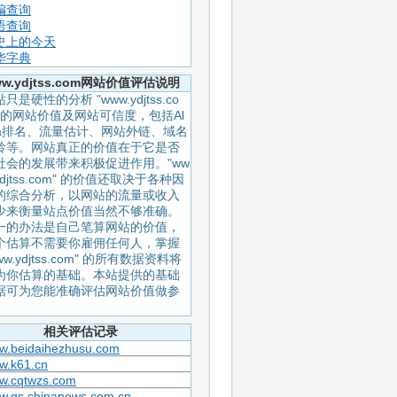
编查询
语查询
史上的今天
华字典
w.ydjtss.com网站价值评估说明
只是硬性的分析 "www.ydjtss.co
" 的网站价值及网站可信度，包括Al
xa排名、流量估计、网站外链、域名
龄等。网站真正的价值在于它是否
社会的发展带来积极促进作用。"ww
ydjtss.com" 的价值还取决于各种因
的综合分析，以网站的流量或收入
少来衡量站点价值当然不够准确。
一的办法是自己笔算网站的价值，
个估算不需要你雇佣任何人，掌握
ww.ydjtss.com" 的所有数据资料将
为你估算的基础。本站提供的基础
据可为您能准确评估网站价值做参
。
相关评估记录
w.beidaihezhusu.com
w.k61.cn
w.cqtwzs.com
w.gs.chinanews.com.cn