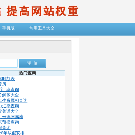
手机版
常用工具大全
热门查询
车时刻表
黄历
币汇率查询
公解梦大全
二生肖属相查询
币汇率查询
常菜谱大全
机号码归属地
气预报查询
程查询
026年放假安排