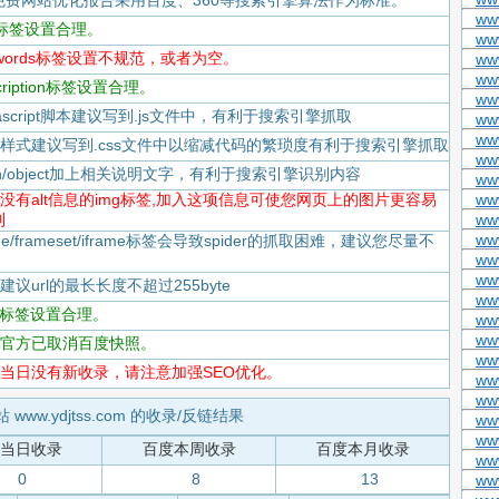
免费网站优化报告采用百度、360等搜索引擎算法作为标准。
ww
itle标签设置合理。
ww
keywords标签设置不规范，或者为空。
ww
ww
scription标签设置合理。
ww
Javascript脚本建议写到.js文件中，有利于搜索引擎抓取
www
www
-CSS样式建议写到.css文件中以缩减代码的繁琐度有利于搜索引擎抓取
ww
flash/object加上相关说明文字，有利于搜索引擎识别内容
ww
-存在没有alt信息的img标签,加入这项信息可使您网页上的图片更容易
ww
到
ww
ww
rame/frameset/iframe标签会导致spider的抓取困难，建议您尽量不
ww
ww
度建议url的最长长度不超过255byte
ww
tml标签设置合理。
www
ww
-百度官方已取消百度快照。
ww
-百度当日没有新收录，请注意加强SEO优化。
ww
ww
 www.ydjtss.com 的收录/反链结果
ww
ww
当日收录
百度本周收录
百度本月收录
www
0
8
13
ww