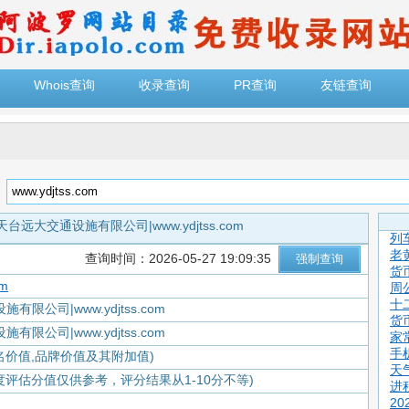
Whois查询
收录查询
PR查询
友链查询
：
天台远大交通设施有限公司|www.ydjtss.com
列
老
查询时间：2026-05-27 19:09:35
货
om
周
十
限公司|www.ydjtss.com
货
限公司|www.ydjtss.com
家
手
名价值,品牌价值及其附加值)
天
度评估分值仅供参考，评分结果从1-10分不等)
进
2