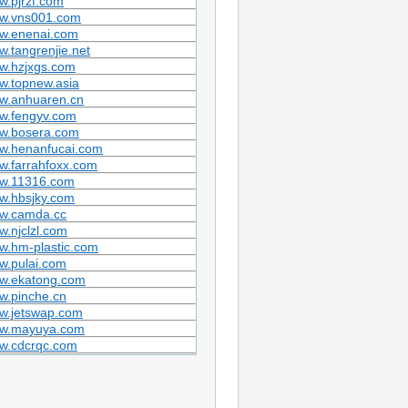
.pjrzf.com
w.vns001.com
w.enenai.com
.tangrenjie.net
w.hzjxgs.com
w.topnew.asia
w.anhuaren.cn
w.fengyv.com
w.bosera.com
w.henanfucai.com
w.farrahfoxx.com
w.11316.com
w.hbsjky.com
w.camda.cc
.njclzl.com
w.hm-plastic.com
w.pulai.com
w.ekatong.com
w.pinche.cn
w.jetswap.com
w.mayuya.com
w.cdcrqc.com