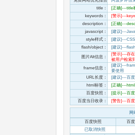
免费网站优化报告
阿波罗评估
title：
[正确]---t
keywords：
[警示]---
description：
[正确]---de
javascript：
[建议]---
style样式：
[建议]--
flash/object：
[建议]---
[警示]--
图片Alt信息：
被用户检索
[建议]---f
frame信息：
要使用
URL长度：
[建议]---百
html标签：
[正确]---h
百度快照：
[提示]--
百度当日收录：
[警告]--
网站
百度快照
百度
已取消快照