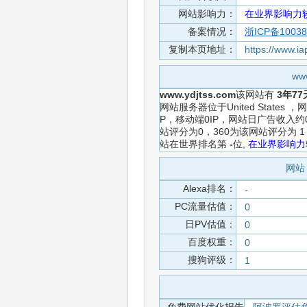
网站影响力：
在业界影响力
备案情况：
浙ICP备1003
复制本页地址：
https://www.i
ww
www.ydjtss.com
该网站有
3年77
网站服务器位于United Stat
P，移动端0IP，网站日广告收入
站评分为0，360为该网站评分为
站在世界排名第
-
位,
在业界影响力
网站 
Alexa排名：
-
PC流量估值：
0
日PV估值：
0
百度权重：
0
搜狗评级：
1