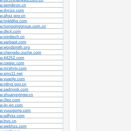
w.semikron.cn
w.dycjzx.com
w.ahsz.gov.cn
w.hnkldhq.com
w.hongxinggroup.com.cn
.dljcjt.com
.jointtech.cn
w.sarbast.com
w.wordsmith.org
w.chengdu-zuche.com
w.44252.com
w.cqqjsc.com
w.mrshyjy.com
w.sms11.net
w.yuanlg.com
.njbys.gov.cn
w.sadnook.com
w.shuangyingw.cn
w.i3ez.com
w.jin-en.com
w.yuxugong.com
w.qdfysx.com
.lnvc.cn
w.webhzs.com