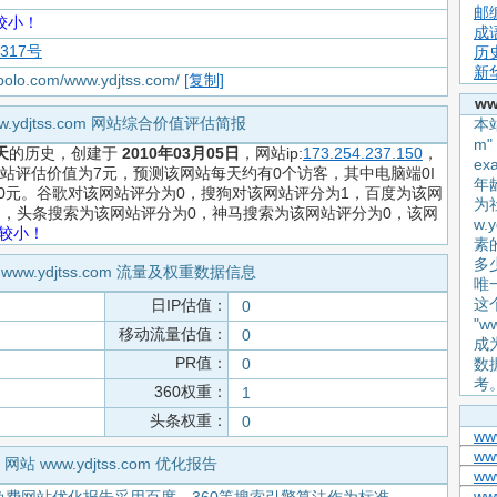
邮
较小！
成
8317号
历
新
apolo.com/www.ydjtss.com/
[复制]
ww
w.ydjtss.com 网站综合价值评估简报
本站
m
天
的历史，创建于
2010年03月05日
，网站ip:
173.254.237.150
，
e
es ，网站评估价值为7元，预测该网站每天约有0个访客，其中电脑端0I
年
约0元。谷歌对该网站评分为0，搜狗对该网站评分为1，百度为该网
为
 1 ，头条搜索为该网站评分为0，神马搜索为该网站评分为0，该网
w.
较小！
素
多
www.ydjtss.com 流量及权重数据信息
唯
这
日IP估值：
0
"w
移动流量估值：
0
成
PR值：
0
数
考
360权重：
1
头条权重：
0
ww
ww
网站 www.ydjtss.com 优化报告
ww
ww