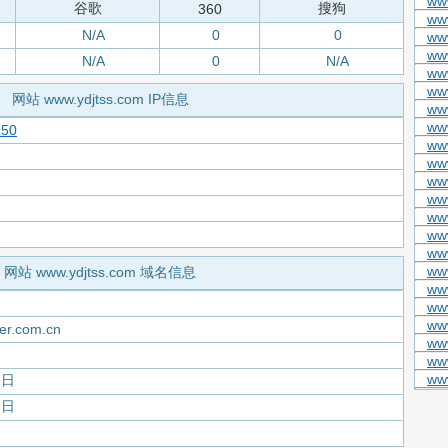
www
谷歌
搜狗
360
ww
N/A
0
0
ww
www
N/A
0
N/A
ww
ww
网站 www.ydjtss.com IP信息
ww
ww
150
ww
ww
ww
ww
ww
ww
www
ww
网站 www.ydjtss.com 域名信息
ww
ww
ww
er.com.cn
ww
ww
ww
5日
5日