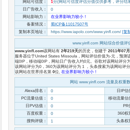
网站可信度：
1
分(网站可信度评估分值仅供参考，评分结果从
日广告收入：
0
网站影响力：
在业界影响力较小！
备案情况：
蜀ICP备11017507号
复制本页地址：
https://www.iapolo.com/www.yinfl.com/
[复制
www.yinfl.com 网站综合价值
www.yinfl.com
该网站有
2年219天
的历史，创建于
2011年07
服务器位于United States Missoula，网站评估价值为-
端0IP，移动端0IP，网站日广告收入约0元。谷歌对该网站评分
该网站评分为0，360为该网站评分为 1 ，头条搜索为该网站评
该网站在世界排名第
0
位,
在业界影响力较小！
网站 www.yinfl.com 流量及权
Alexa排名：
日IP估
0
PC流量估值：
移动流量估
0
日PV估值：
PR
0
百度权重：
360
0
搜狗评级：
头条权
1