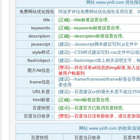
网站 www.yinfl.com 优化报
免费网站优化报告
阿波罗评估免费网站优化报告采用百度、3
title：
[正确]---title标签设置合理。
keywords：
[正确]---keywords标签设置合理。
description：
[正确]---description标签设置合理。
javascript：
[建议]---Javascript脚本建议写到.j
style样式：
[建议]---CSS样式建议写到.css文件
flash/object：
[建议]---flash/object加上相关说明
[警示]---存在没有alt信息的img标签
图片Alt信息：
被用户检索到
[建议]---frame/frameset/iframe
frame信息：
要使用
URL长度：
[建议]---百度建议url的最长长度不超过255b
html标签：
[正确]---html标签设置合理。
百度快照：
[提示]---百度官方已取消百度快照。
百度当日收录：
[警告]---百度当日没有新收录，请注意加强
网站 www.yinfl.com 的收录/
百度快照
百度当日收录
百度本